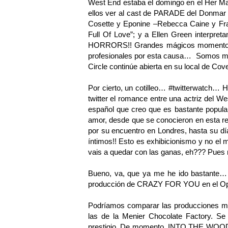
West End estaba el domingo en el Her Ma
ellos ver al cast de PARADE del Donmar c
Cosette y Eponine –Rebecca Caine y Fra
Full Of Love”; y a Ellen Green interp
HORRORS!! Grandes mágicos momentos… 
profesionales por esta causa… Somos m
Circle continúe abierta en su local de Co
Por cierto, un cotilleo… #twitterwatch… 
twitter el romance entre una actriz del
español que creo que es bastante popula
amor, desde que se conocieron en esta re
por su encuentro en Londres, hasta su d
íntimos!! Esto es exhibicionismo y no el 
vais a quedar con las ganas, eh??? Pues m
Bueno, va, que ya me he ido bastante… 
producción de CRAZY FOR YOU en el Open
Podríamos comparar las producciones mus
las de la Menier Chocolate Factory. Se 
prestigio. De momento, INTO THE WOODS