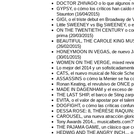
DOCTOR ZHIVAGO o lo que algunos 
GYPSY, o cómo los críticos han caído 
Staunton (16/04/2015)
GIGI, o el triste debut en Broadway d
Little SWEENEY vs Big SWEENEY, o el 
ON THE TWENTIETH CENTURY o como ha
prima (20/03/2015)
BEAUTIFUL, THE CAROLE KING MUSICAL 
(26/02/2015)
HONEYMOON IN VEGAS, de nuevo Jason
(30/01/2015)
WOMEN ON THE VERGE, mixed reviews 
Lo mejor del 2014 y un sofisticadamen
CATS, el nuevo musical de Nicole Sch
ASSASSINS o cómo la Menier se ha conv
Ronan Keating, el revulsivo de ONCE pa
MADE IN DAGENHAM y el exceso de gl
THE LAST SHIP, el barco de Sting zar
EVITA, o el valor de apostar por el talen
DOGFIGHT, o cómo las críticas confund
DESSA ROSE: 8, THÉRÈSE RAQUIN: si
CAROUSEL, una nueva atracción glorios
Tony Awards 2014... musicalbets.com?
THE PAJAMA GAME, un clásico que co
HEDWIG AND THE ANGRY INCH… o la co