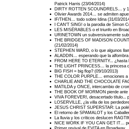
Patrick Harris (23/04/2014)
DIRTY ROTTEN SCOUNDRELS… y 10 año
Olivier Awards 2014… se admiten apues
IF/THEN… todo sobre Idina (31/03/201
I CAN’T SING! o la parodia de Simon Co
LES MISÉRABLES o el triunfo en Broa
URINETOWN un subversivamente subve
THE BRIDGES OF MADISON COUNTY, ¿u
(21/02/2014)
STEPHEN WARD, o lo que algunos llama
ALADDIN… esperando que la alfombra
FROM HERE TO ETERNITY... ¿hasta la 
THE LIGHT PRINCESS… la princesa que 
BIG FISH = big flop? (09/10/2013)
THE COLOR PURPLE… emociones a flor d
CHARLIE AND THE CHOCOLATE FACTORY,
MATILDA y ONCE, intercambio de crom
THE BOOK OF MORMON pierde ante el p
VIVA FOREVER!, desacertado título... 
LOSERVILLE, ¿la villa de los perdedor
JESUS CHRIST SUPERSTAR: La polémic
El retorno de SPAMALOT y los Caballe
La lluvia y los críticos deslucen RAGT
NICE WORK IF YOU CAN GET IT… pero B
Primer revival de EVITA en Broadway...