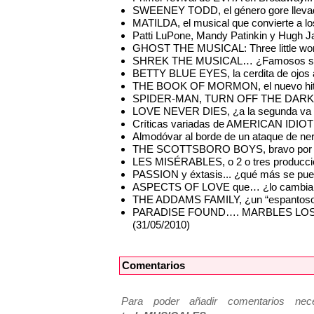
SWEENEY TODD, el género gore llevado
MATILDA, el musical que convierte a los
Patti LuPone, Mandy Patinkin y Hugh 
GHOST THE MUSICAL: Three little word
SHREK THE MUSICAL… ¿Famosos sí o
BETTY BLUE EYES, la cerdita de ojos a
THE BOOK OF MORMON, el nuevo hit 
SPIDER-MAN, TURN OFF THE DARK: La r
LOVE NEVER DIES, ¿a la segunda va l
Críticas variadas de AMERICAN IDIOT
Almodóvar al borde de un ataque de ner
THE SCOTTSBORO BOYS, bravo por los
LES MISÉRABLES, o 2 o tres produccio
PASSION y éxtasis... ¿qué más se pued
ASPECTS OF LOVE que… ¿lo cambian 
THE ADDAMS FAMILY, ¿un “espantoso”
PARADISE FOUND…. MARBLES LOST – P
(31/05/2010)
Comentarios
Para poder añadir comentarios neces