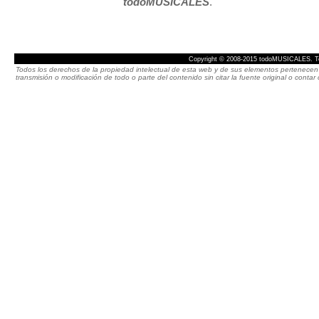
todoMUSICALES
.
Copyright © 2008-2015 todoMUSICALES. To
Todos los derechos de la propiedad intelectual de esta web y de sus elementos pertenecen 
transmisión o modificación de todo o parte del contenido sin citar la fuente original o cont