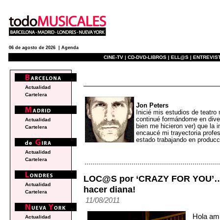
06 de agosto de 2026 |
Agenda
CINE-TV |
CD-DVD-LIBROS |
ELL@S |
ENTREVIST
blogs
Actualidad
Cartelera
Jon Peters
Inicié mis estudios de teatro
continué formándome en dive
Actualidad
bien me hicieron ver) que la i
Cartelera
encaucé mi trayectoria profe
estado trabajando en produc
Actualidad
Cartelera
LOC@S por ‘CRAZY FOR YOU’… E
Actualidad
hacer diana!
Cartelera
11/08/2011
Hola am
Actualidad