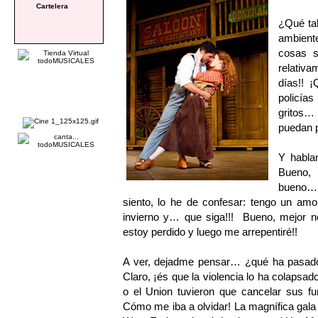
Cartelera
¿Qué tal
ambient
cosas s
relativa
días!! 
policías
gritos…
puedan p
Y habla
Bueno, 
bueno… 
siento, lo he de confesar: tengo un amo
invierno y… que siga!!! Bueno, mejor no
estoy perdido y luego me arrepentiré!!
A ver, dejadme pensar… ¿qué ha pasad
Claro, ¡és que la violencia lo ha colapsa
o el Union tuvieron que cancelar sus 
Cómo me iba a olvidar! La magnífica gala