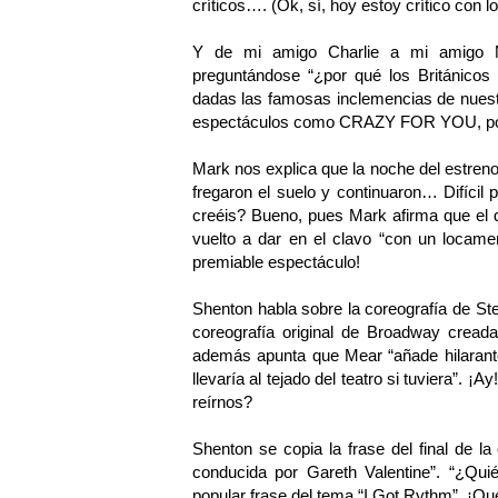
críticos…. (Ok, sí, hoy estoy crítico con l
Y de mi amigo Charlie a mi amigo 
preguntándose “¿por qué los Británicos p
dadas las famosas inclemencias de nuest
espectáculos como CRAZY FOR YOU, por
Mark nos explica que la noche del estreno 
fregaron el suelo y continuaron… Difícil 
creéis? Bueno, pues Mark afirma que el d
vuelto a dar en el clavo “con un locamen
premiable espectáculo!
Shenton habla sobre la coreografía de St
coreografía original de Broadway creada
además apunta que Mear “añade hilarante 
llevaría al tejado del teatro si tuviera”.
reírnos?
Shenton se copia la frase del final de la 
conducida por Gareth Valentine”. “¿Quié
popular frase del tema “I Got Rythm”. ¡Qu