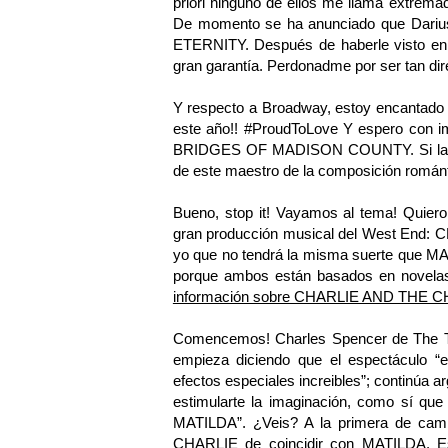
priori ninguno de ellos me llama extrema
De momento se ha anunciado que Dari
ETERNITY. Después de haberle visto e
gran garantía. Perdonadme por ser tan dir
Y respecto a Broadway, estoy encantad
este año!! #ProudToLove Y espero con i
BRIDGES OF MADISON COUNTY. Si la pel
de este maestro de la composición románt
Bueno, stop it! Vayamos al tema! Quiero 
gran producción musical del West E
yo que no tendrá la misma suerte que M
porque ambos están basados en novela
información sobre CHARLIE AND THE
Comencemos! Charles Spencer de The Tele
empieza diciendo que el espectáculo “e
efectos especiales increibles”; continúa 
estimularte la imaginación, como sí que
MATILDA”. ¿Veis? A la primera de cam
CHARLIE de coincidir con MATILDA. Es