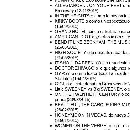
FUNNY GIRL o todo sobre Sheridan Smi
ALLEGIANCE vs ON YOUR FEET o histor
Broadway (13/11/2015)
IN THE HEIGHTS o cómo la pasión latina
KINKY BOOTS o cómo un espectáculo mue
(16/09/2015)
GRAND HOTEL, cinco estrellas para una
AMERICAN IDIOT o ¿serías idiota si te 
BEND IT LIKE BECKHAM: THE MUSICAL o e
(25/06/2015)
HIGH SOCIETY o la descafeinada despe
(21/05/2015)
IT SHOULDA BEEN YOU o una desigual
DOCTOR ZHIVAGO o lo que algunos 
GYPSY, o cómo los críticos han caído 
Staunton (16/04/2015)
GIGI, o el triste debut en Broadway d
Little SWEENEY vs Big SWEENEY, o el 
ON THE TWENTIETH CENTURY o como ha
prima (20/03/2015)
BEAUTIFUL, THE CAROLE KING MUSICAL 
(26/02/2015)
HONEYMOON IN VEGAS, de nuevo Jason
(30/01/2015)
WOMEN ON THE VERGE, mixed reviews 