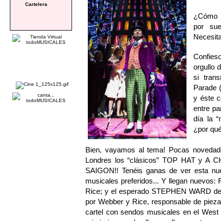
Cartelera
¿Cómo v
por sue
Necesit
Confieso
orgullo 
si tran
Parade (
y éste c
entre pa
día la 
¿por qu
Bien, vayamos al tema! Pocas novedade
Londres los “clásicos” TOP HAT y A 
SAIGON!! Tenéis ganas de ver esta nu
musicales preferidos... Y llegan nuev
Rice; y el esperado STEPHEN WARD de A
por Webber y Rice, responsable de pieza
cartel con sendos musicales en el West 