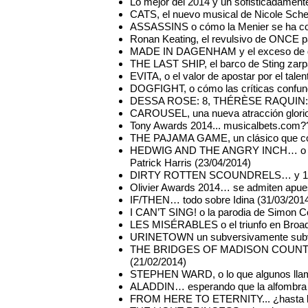
Lo mejor del 2014 y un sofisticadamen
CATS, el nuevo musical de Nicole Sch
ASSASSINS o cómo la Menier se ha conv
Ronan Keating, el revulsivo de ONCE pa
MADE IN DAGENHAM y el exceso de gl
THE LAST SHIP, el barco de Sting zar
EVITA, o el valor de apostar por el talen
DOGFIGHT, o cómo las críticas confund
DESSA ROSE: 8, THÉRÈSE RAQUIN: si
CAROUSEL, una nueva atracción glorios
Tony Awards 2014... musicalbets.com?
THE PAJAMA GAME, un clásico que co
HEDWIG AND THE ANGRY INCH… o la co
Patrick Harris (23/04/2014)
DIRTY ROTTEN SCOUNDRELS… y 10 año
Olivier Awards 2014… se admiten apues
IF/THEN… todo sobre Idina (31/03/201
I CAN’T SING! o la parodia de Simon Co
LES MISÉRABLES o el triunfo en Broa
URINETOWN un subversivamente subve
THE BRIDGES OF MADISON COUNTY, ¿u
(21/02/2014)
STEPHEN WARD, o lo que algunos llama
ALADDIN… esperando que la alfombra
FROM HERE TO ETERNITY... ¿hasta la 