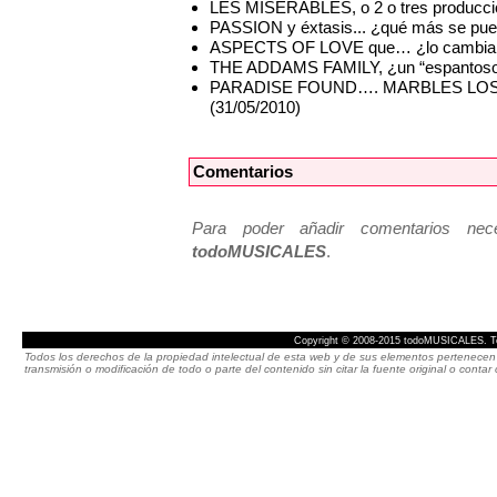
LES MISÉRABLES, o 2 o tres produccio
PASSION y éxtasis... ¿qué más se pued
ASPECTS OF LOVE que… ¿lo cambian 
THE ADDAMS FAMILY, ¿un “espantoso”
PARADISE FOUND…. MARBLES LOST – P
(31/05/2010)
Comentarios
Para poder añadir comentarios neces
todoMUSICALES
.
Copyright © 2008-2015 todoMUSICALES. To
Todos los derechos de la propiedad intelectual de esta web y de sus elementos pertenecen 
transmisión o modificación de todo o parte del contenido sin citar la fuente original o cont