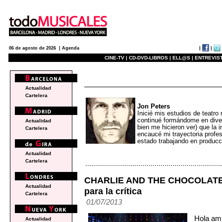
|
|
06 de agosto de 2026 |
Agenda
CINE-TV |
CD-DVD-LIBROS |
ELL@S |
ENTREVIST
blogs
Actualidad
Cartelera
Jon Peters
Inicié mis estudios de teatro
continué formándome en dive
Actualidad
bien me hicieron ver) que la i
Cartelera
encaucé mi trayectoria profe
estado trabajando en produc
Actualidad
Cartelera
CHARLIE AND THE CHOCOLATE 
Actualidad
para la crítica
Cartelera
01/07/2013
Hola am
Actualidad