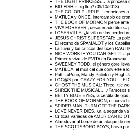
THE LIGHT PRINCESS… la princesa que 
BIG FISH = big flop? (09/10/2013)
THE COLOR PURPLE… emociones a flor d
MATILDA y ONCE, intercambio de crom
THE BOOK OF MORMON pierde ante el p
VIVA FOREVER!, desacertado título... 
LOSERVILLE, ¿la villa de los perdedor
JESUS CHRIST SUPERSTAR: La polémic
El retorno de SPAMALOT y los Caballe
La lluvia y los críticos deslucen RAGT
NICE WORK IF YOU CAN GET IT… pero B
Primer revival de EVITA en Broadway...
SWEENEY TODD, el género gore llevado
MATILDA, el musical que convierte a los
Patti LuPone, Mandy Patinkin y Hugh 
LOC@S por ‘CRAZY FOR YOU’… El Open 
GHOST THE MUSICAL: Three little word
SHREK THE MUSICAL… ¿Famosos sí o
BETTY BLUE EYES, la cerdita de ojos a
THE BOOK OF MORMON, el nuevo hit 
SPIDER-MAN, TURN OFF THE DARK: La r
LOVE NEVER DIES, ¿a la segunda va l
Críticas variadas de AMERICAN IDIOT
Almodóvar al borde de un ataque de ner
THE SCOTTSBORO BOYS, bravo por los