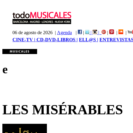
06 de agosto de 2026 |
Agenda
|
|
|
|
|
|
|
CINE-TV |
CD-DVD-LIBROS |
ELL@S |
ENTREVISTAS
e
LES MISÉRABLES