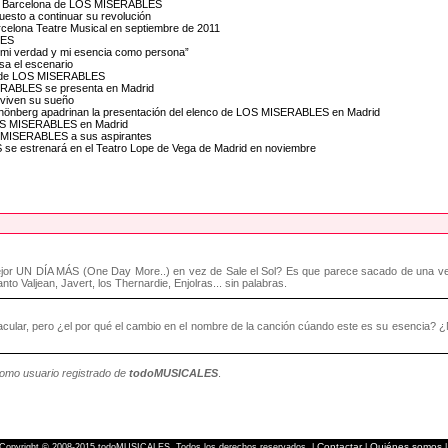
al en Barcelona de LOS MISERABLES
esto a continuar su revolución
celona Teatre Musical en septiembre de 2011
LES
n mi verdad y mi esencia como persona”
sa el escenario
ión de LOS MISERABLES
SERABLES se presenta en Madrid
viven su sueño
hönberg apadrinan la presentación del elenco de LOS MISERABLES en Madrid
 LOS MISERABLES en Madrid
S MISERABLES a sus aspirantes
se estrenará en el Teatro Lope de Vega de Madrid en noviembre
mejor UN DÍA MÁS (One Day More..) en vez de Sale el Sol? Es que parece sacado de una ve
to Valjean, Javert, los Thernardie, Enjolras... sin palabras.
cular, pero ¿el por qué el cambio en el nombre de la canción cúando este es su esencia? ¿
como usuario registrado de
todoMUSICALES
.
Contactar
Quiénes somos
Copyright © 2008-2015 todoMUSICALES. Todos los derechos reservados. |
|