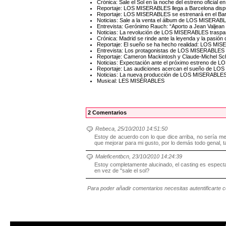
Crónica: Sale el Sol en la noche del estreno ofici
Reportaje: LOS MISERABLES llega a Barcelona dispu
Reportaje: LOS MISERABLES se estrenará en el Bar
Noticias: Sale a la venta el álbum de LOS MISERAB
Entrevista: Gerónimo Rauch: “Aporto a Jean Valjea
Noticias: La revolución de LOS MISERABLES traspa
Crónica: Madrid se rinde ante la leyenda y la pas
Reportaje: El sueño se ha hecho realidad: LOS MI
Entrevista: Los protagonistas de LOS MISERABLES 
Reportaje: Cameron Mackintosh y Claude-Michel Sc
Noticias: Expectación ante el próximo estreno de
Reportaje: Las audiciones acercan el sueño de LO
Noticias: La nueva producción de LOS MISERABLES 
Musical: LES MISÉRABLES
2 Comentarios
Rebeca, 25/10/2010 14:51:50
Estoy de acuerdo con lo que dice arriba, no sería 
que mejorar para mi gusto, por lo demás todo genal, tan
Maleficentbcn, 23/10/2010 14:24:39
Estoy completamente alucinado, el casting es especta
en vez de "sale el sol?
Para poder añadir comentarios necesitas autentificarte 