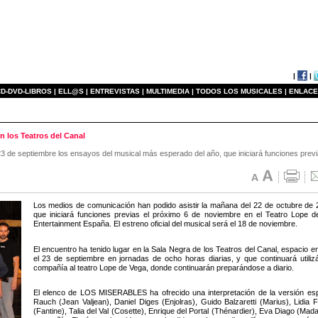
|
|
D-DVD-LIBROS |
ELL@S |
ENTREVISTAS |
MULTIMEDIA |
TODOS LOS MUSICALES |
ENLACE
 los Teatros del Canal
3 de septiembre los ensayos del musical más esperado del año, que iniciará funciones previ
Los medios de comunicación han podido asistir la mañana del 22 de octubre 
que iniciará funciones previas el próximo 6 de noviembre en el Teatro Lope 
Entertainment España. El estreno oficial del musical será el 18 de noviembre.
El encuentro ha tenido lugar en la Sala Negra de los Teatros del Canal, espacio e
el 23 de septiembre en jornadas de ocho horas diarias, y que continuará utili
compañía al teatro Lope de Vega, donde continuarán preparándose a diario.
El elenco de LOS MISERABLES ha ofrecido una interpretación de la versión e
Rauch (Jean Valjean), Daniel Diges (Enjolras), Guido Balzaretti (Marius), Lidia F
(Fantine), Talia del Val (Cosette), Enrique del Portal (Thénardier), Eva Diago (Ma