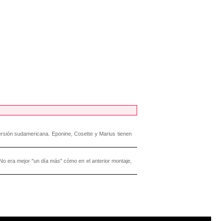
rsión sudamericana. Eponine, Cosette y Marius tienen
No era mejor "un día más" cómo en el anterior montaje,
|