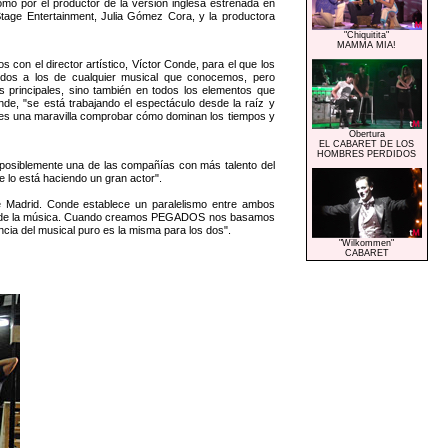
omo por el productor de la versión inglesa estrenada en
tage Entertainment, Julia Gómez Cora, y la productora
"Chiquitita"
MAMMA MIA!
con el director artístico, Víctor Conde, para el que los
os a los de cualquier musical que conocemos, pero
es principales, sino también en todos los elementos que
nde, "se está trabajando el espectáculo desde la raíz y
, es una maravilla comprobar cómo dominan los tiempos y
Obertura
EL CABARET DE LOS
HOMBRES PERDIDOS
 posiblemente una de las compañías con más talento del
 lo está haciendo un gran actor".
 Madrid. Conde establece un paralelismo entre ambos
avés de la música. Cuando creamos PEGADOS nos basamos
ia del musical puro es la misma para los dos".
"Wilkommen"
CABARET