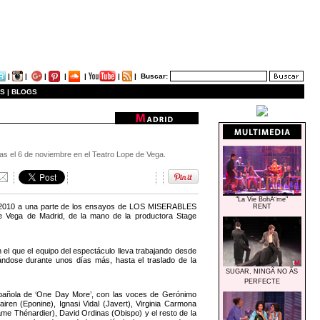
|
|
|
|
|
|
|
Buscar:
S |
BLOGS
as el 6 de noviembre en el Teatro Lope de Vega.
"La Vie BohÃ¨me"
de 2010 a una parte de los ensayos de LOS MISERABLES
RENT
de Vega de Madrid, de la mano de la productora Stage
n el que el equipo del espectáculo lleva trabajando desde
zándose durante unos días más, hasta el traslado de la
SUGAR, NINGÃ NO ÃS
PERFECTE
spañola de ‘One Day More’, con las voces de Gerónimo
airen (Eponine), Ignasi Vidal (Javert), Virginia Carmona
dame Thénardier), David Ordinas (Obispo) y el resto de la