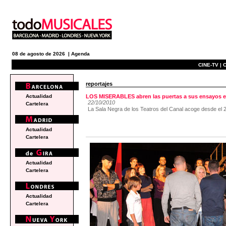
08 de agosto de 2026 |
Agenda
CINE-TV |
C
reportajes
Actualidad
LOS MISERABLES abren las puertas a sus ensayos en
22/10/2010
Cartelera
La Sala Negra de los Teatros del Canal acoge desde el 2
Actualidad
Cartelera
Actualidad
Cartelera
Actualidad
Cartelera