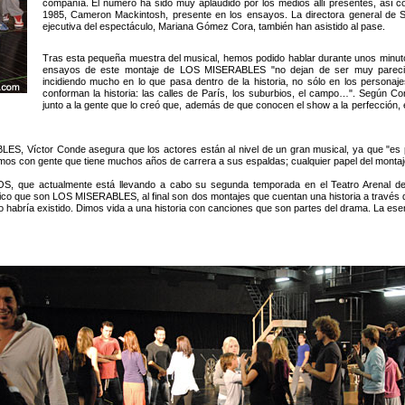
compañía. El número ha sido muy aplaudido por los medios allí presentes, así c
1985, Cameron Mackintosh, presente en los ensayos. La directora general de S
ejecutiva del espectáculo, Mariana Gómez Cora, también han asistido al pase.
Tras esta pequeña muestra del musical, hemos podido hablar durante unos minutos 
ensayos de este montaje de LOS MISERABLES "no dejan de ser muy parecid
incidiendo mucho en lo que pasa dentro de la historia, no sólo en los personaj
conforman la historia: las calles de París, los suburbios, el campo…". Según Co
junto a la gente que lo creó que, además de que conocen el show a la perfección
LES, Víctor Conde asegura que los actores están al nivel de un gran musical, ya que "es
s con gente que tiene muchos años de carrera a sus espaldas; cualquier papel del montaje
OS, que actualmente está llevando a cabo su segunda temporada en el Teatro Arenal de
écnico que son LOS MISERABLES, al final son dos montajes que cuentan una historia a tr
bría existido. Dimos vida a una historia con canciones que son partes del drama. La esenc