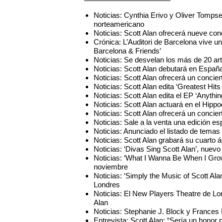
Noticias: Cynthia Erivo y Oliver Tompse
norteamericano
Noticias: Scott Alan ofrecerá nueve co
Crónica: L’Auditori de Barcelona vive u
Barcelona & Friends’
Noticias: Se desvelan los más de 20 art
Noticias: Scott Alan debutará en España
Noticias: Scott Alan ofrecerá un concie
Noticias: Scott Alan edita ‘Greatest Hit
Noticias: Scott Alan edita el EP ‘Anythi
Noticias: Scott Alan actuará en el Hip
Noticias: Scott Alan ofrecerá un concier
Noticias: Sale a la venta una edición esp
Noticias: Anunciado el listado de temas 
Noticias: Scott Alan grabará su cuarto 
Noticias: ‘Divas Sing Scott Alan’, nuev
Noticias: ‘What I Wanna Be When I Grow
noviembre
Noticias: ‘Simply the Music of Scott Al
Londres
Noticias: El New Players Theatre de Lo
Alan
Noticias: Stephanie J. Block y Frances 
Entrevista: Scott Alan: “Sería un honor 