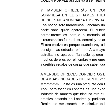
COLOR PURPLE así que va a ser realment
Y TAMBIEN OFRECERÁS UN CON
SORPRESA EN EL ST JAMES THE
DECIDES NO ANUNCIAR A TUS INVIT
Esa noche será maravillosa. Tenemos una
nadie sabe quién aparecerá. El princ
normalmente es porque a menudo algú
circunstancias fuera de su control, y no a
El otro motivo es porque cuando voy a 
consigan las entradas primero. A la mayo
estrellas no aparece. Tan sólo quieren
muchos de ellos por el nombre y me emo
increíbles regalos de cosas que saben qu
A MENUDO OFRECES CONCIERTOS EN
DE AMBAS CIUDADES DIFERENTES? S
Mmmmmm… esta es una pregunta con tram
York, pero tocar en Londres es una expe
industria de manera que ninguna otra c
emotivo estando en Londres y pudiendo 
Realmente me escuchan y asimilan todo