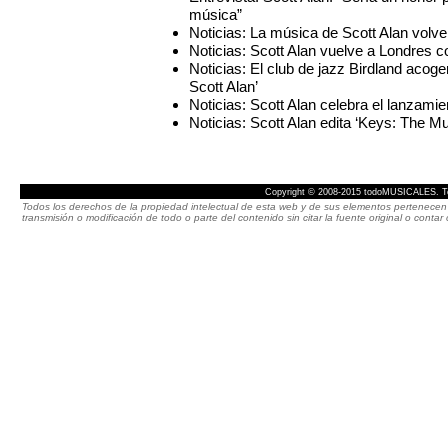
música”
Noticias: La música de Scott Alan volve
Noticias: Scott Alan vuelve a Londres c
Noticias: El club de jazz Birdland aco
Scott Alan’
Noticias: Scott Alan celebra el lanzamie
Noticias: Scott Alan edita ‘Keys: The Mu
Copyright © 2008-2015 todoMUSICALES. To
Todos los derechos de la propiedad intelectual de esta web y de sus elementos pertenecen 
transmisión o modificación de todo o parte del contenido sin citar la fuente original o cont