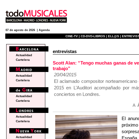
07 de agosto de 2026 |
Agenda
CINE-TV |
CD-DVD-LIBROS |
ELL@S |
ENTREVIST
entrevistas
Actualidad
Cartelera
Scott Alan: “Tengo muchas ganas de ver
trabajo”
20/04/2015
Actualidad
El aclamado compositor norteamericano 
Cartelera
2015 en L’Auditori acompañado por más 
conciertos en Londres.
Actualidad
Cartelera
Actualidad
El anunc
Cartelera
próximo
sorpres
España,
Actualidad