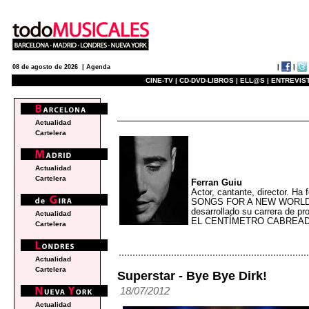
|
|
08 de agosto de 2026 |
Agenda
CINE-TV |
CD-DVD-LIBROS |
ELL@S |
ENTREVIST
blogs
Actualidad
Cartelera
Actualidad
Cartelera
Ferran Guiu
Actor, cantante, director. H
SONGS FOR A NEW WORLD y 
desarrollado su carrera de
Actualidad
EL CENTÍMETRO CABREAD
Cartelera
Actualidad
Cartelera
Superstar - Bye Bye Dirk!
18/07/2012
Actualidad