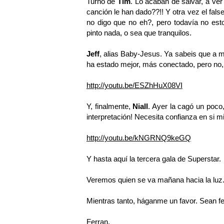
Turno de
Tim
. Lo acaban de salvar, a ve
canción le han dado??!! Y otra vez el fals
no digo que no eh?, pero todavía no est
pinto nada, o sea que tranquilos.
Jeff
, alias Baby-Jesus. Ya sabeis que a m
ha estado mejor, más conectado, pero no,
http://youtu.be/ESZhHuX08VI
Y, finalmente,
Niall
. Ayer la cagó un poco
interpretación! Necesita confianza en si m
http://youtu.be/kNGRNQ9keGQ
Y hasta aquí la tercera gala de Superstar.
Veremos quien se va mañana hacia la luz
Mientras tanto, háganme un favor. Sean fe
Ferran.