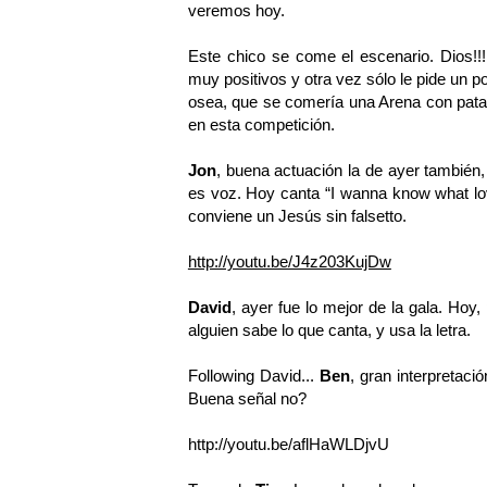
veremos hoy.
Este chico se come el escenario. Dios!!!
muy positivos y otra vez sólo le pide un p
osea, que se comería una Arena con patat
en esta competición.
Jon
, buena actuación la de ayer también,
es voz. Hoy canta “I wanna know what lov
conviene un Jesús sin falsetto.
http://youtu.be/J4z203KujDw
David
, ayer fue lo mejor de la gala. Ho
alguien sabe lo que canta, y usa la letra.
Following David...
Ben
, gran interpretaci
Buena señal no?
http://youtu.be/aflHaWLDjvU