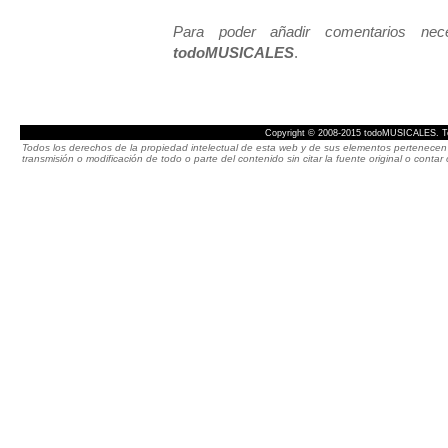
Para poder añadir comentarios neces
todoMUSICALES
.
Copyright © 2008-2015 todoMUSICALES. To
Todos los derechos de la propiedad intelectual de esta web y de sus elementos pertenecen 
transmisión o modificación de todo o parte del contenido sin citar la fuente original o cont