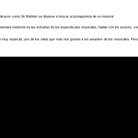
licaros como Sir Webber se dispone a buscar al protagonista de un musical.
entaré meterme en las entrañas de los espectáculos musicales, hablar con los actores, con l
 muy especial, uno de los sitios que más nos gustan a los amantes de los musicales. Per