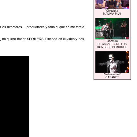
"Chiquitita"
MAMMA MIA!
os directores ... productores y todo el que se me tercie
o, no quiero hacer SPOILERS! Pinchad en el video y nos
Obertura
EL CABARET DE LOS
HOMBRES PERDIDOS
"Wilkommen"
CABARET