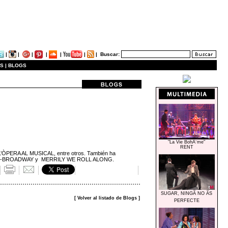
|
|
|
|
|
|
|
Buscar:
S |
BLOGS
"La Vie BohÃ¨me"
RENT
L’ÒPERA AL MUSICAL, entre otros. También ha
 OFF-BROADWAY y MERRILY WE ROLL ALONG.
SUGAR, NINGÃ NO ÃS
[ Volver al listado de Blogs ]
PERFECTE