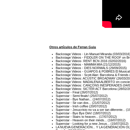
Otros artículos de Ferran Guiu
Backstage Videos - Lin-Manuel Miranda (03/03/2016
Backstage Videos - FIDDLER ON THE ROOF on Br
Backstage Videos- RENT BCN 2016 (02/02/2016)
Backstage Videos - MAMMA MIA (21/12/2015)
Backstage Videos - DIES NORMALS (29/09/2015)
Backstage Videos - GUAPOS & POBRES El Musical 
Backstage Videos - Scott Alan: Barcelona & Friends 
Backstage Videos: ACÚSTIC BROADWAY (26/03/20
Backstage Videos: MADALENA ALBERTO en conciert
Backstage Videos: CANÇONS INESPERADES (04/0
Backstage Videos: SICTER ACT Barcelona (28/02/2
Superstar - Final (26/07/2012)
Superstar - Semi-finals! (25/07/2012)
Superstar - Bye Nathan... (24/07/2012)
Superstar - Se van dos... (21/07/2012)
Superstar - Irish coffee (20/07/2012)
Superstar - Jesucristo no va a ser tan diferente... (
Superstar - Bye Bye Dirk! (18/07/2012)
Superstar - Stairs to heaven... (17/07/2012)
Superstar - Heaven on their minds... (16/07/2012)
Superstar - Looking for a new Jesus... (15/07/2012)
LA NUEVA GENERACIÓN... Y LA GENERACIÓN OLVI