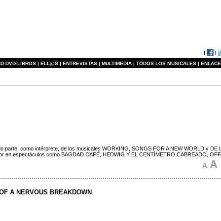
|
|
D-DVD-LIBROS |
ELL@S |
ENTREVISTAS |
MULTIMEDIA |
TODOS LOS MUSICALES |
ENLACE
ormado parte, como intérprete, de los musicales WORKING, SONGS FOR A NEW WORLD y DE 
roductor en espectáculos como BAGDAD CAFÉ, HEDWIG Y EL CENTÍMETRO CABREADO,
E OF A NERVOUS BREAKDOWN