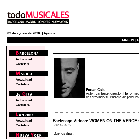
09 de agosto de 2026 |
Agenda
CINE-TV |
C
blogs
Actualidad
Cartelera
Actualidad
Cartelera
Ferran Guiu
Actor, cantante, director. Ha f
desarrollado su carrera de p
Actualidad
Cartelera
Backstage Videos: WOMEN ON THE VERG
Actualidad
24/02/2015
Cartelera
Buenos días,