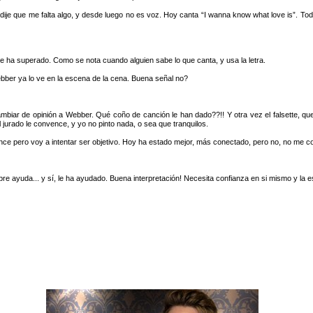
dije que me falta algo, y desde luego no es voz. Hoy canta “I wanna know what love is”. Tod
, se ha superado. Como se nota cuando alguien sabe lo que canta, y usa la letra.
Webber ya lo ve en la escena de la cena. Buena señal no?
ambiar de opinión a Webber. Qué coño de canción le han dado??!! Y otra vez el falsette, que
jurado le convence, y yo no pinto nada, o sea que tranquilos.
ce pero voy a intentar ser objetivo. Hoy ha estado mejor, más conectado, pero no, no me co
pre ayuda... y sí, le ha ayudado. Buena interpretación! Necesita confianza en si mismo y la 