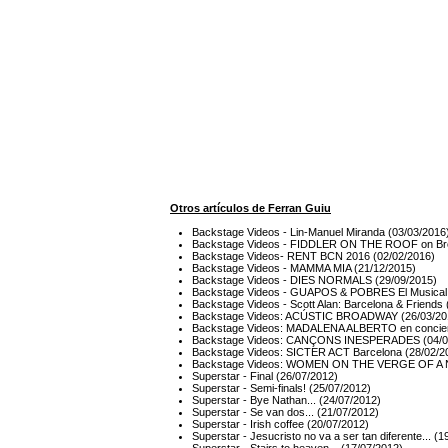
Otros artículos de Ferran Guiu
Backstage Videos - Lin-Manuel Miranda (03/03/2016
Backstage Videos - FIDDLER ON THE ROOF on Br
Backstage Videos- RENT BCN 2016 (02/02/2016)
Backstage Videos - MAMMA MIA (21/12/2015)
Backstage Videos - DIES NORMALS (29/09/2015)
Backstage Videos - GUAPOS & POBRES El Musical 
Backstage Videos - Scott Alan: Barcelona & Friends 
Backstage Videos: ACÚSTIC BROADWAY (26/03/20
Backstage Videos: MADALENA ALBERTO en conciert
Backstage Videos: CANÇONS INESPERADES (04/0
Backstage Videos: SICTER ACT Barcelona (28/02/2
Backstage Videos: WOMEN ON THE VERGE OF A
Superstar - Final (26/07/2012)
Superstar - Semi-finals! (25/07/2012)
Superstar - Bye Nathan... (24/07/2012)
Superstar - Se van dos... (21/07/2012)
Superstar - Irish coffee (20/07/2012)
Superstar - Jesucristo no va a ser tan diferente... (
Superstar - Stairs to heaven... (17/07/2012)