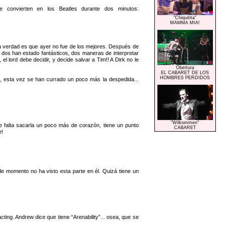
e convierten en los Beatles durante dos minutos:
"Chiquitita"
MAMMA MIA!
la verdad es que ayer no fue de los mejores. Después de
os dos han estado fantásticos, dos maneras de interpretar
 el lord debe decidir, y decide salvar a Tim!! A Dirk no le
Obertura
EL CABARET DE LOS
HOMBRES PERDIDOS
gos, esta vez se han currado un poco más la despedida...
"Wilkommen"
le falta sacarla un poco más de corazón, tiene un punto
CABARET
e!
de momento no ha visto esta parte en él. Quizá tiene un
ting. Andrew dice que tiene “Arenability”... osea, que se