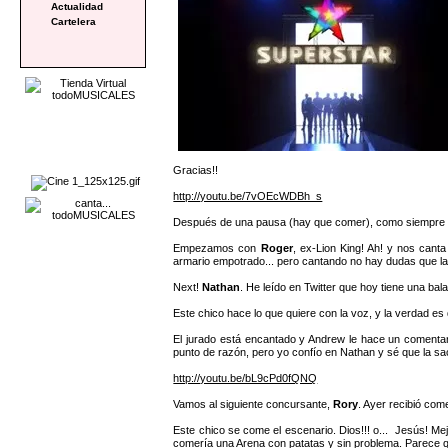
Actualidad
Cartelera
Gracias!!
http://youtu.be/7vOEcWDBh_s
Después de una pausa (hay que comer), como siempre h
Empezamos con
Roger
, ex-Lion King! Ah! y nos cant
armario empotrado... pero cantando no hay dudas que la
Next!
Nathan
. He leído en Twitter que hoy tiene una bala
Este chico hace lo que quiere con la voz, y la verdad es 
El jurado está encantado y Andrew le hace un comentari
punto de razón, pero yo confío en Nathan y sé que la sa
http://youtu.be/bL9cPd0fQNQ
Vamos al siguiente concursante,
Rory
. Ayer recibió com
Este chico se come el escenario. Dios!!! o... Jesús! Mej
comería una Arena con patatas y sin problema. Parece qu