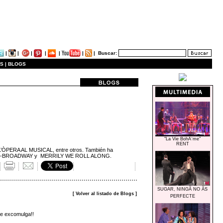
|
|
|
|
|
|
|
Buscar:
S |
BLOGS
"La Vie BohÃ¨me"
RENT
L’ÒPERA AL MUSICAL, entre otros. También ha
 OFF-BROADWAY y MERRILY WE ROLL ALONG.
SUGAR, NINGÃ NO ÃS
[ Volver al listado de Blogs ]
PERFECTE
 me excomulga!!