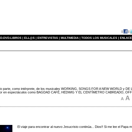
|
|
D-DVD-LIBROS |
ELL@S |
ENTREVISTAS |
MULTIMEDIA |
TODOS LOS MUSICALES |
ENLACE
ormado parte, como intérprete, de los musicales WORKING, SONGS FOR A NEW WORLD y DE 
roductor en espectáculos como BAGDAD CAFÉ, HEDWIG Y EL CENTÍMETRO CABREADO,
El viaje para encontrar al nuevo Jesucristo continúa... Dios!! Si me lee el Papa