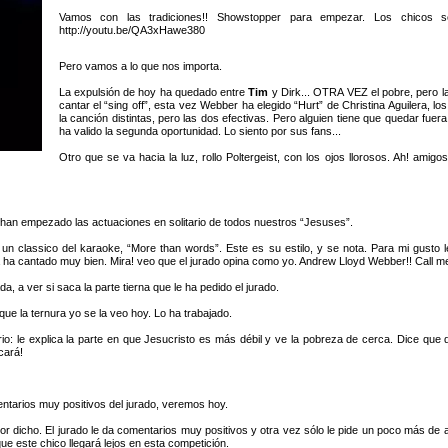
Vamos con las tradiciones!! Showstopper para empezar. Los chicos s
http://youtu.be/QA3xHawe380
Pero vamos a lo que nos importa.
La expulsión de hoy ha quedado entre
Tim
y Dirk... OTRA VEZ el pobre, pero 
cantar el “sing off”, esta vez Webber ha elegido “Hurt” de Christina Aguilera, l
la canción distintas, pero las dos efectivas. Pero alguien tiene que quedar fuera,
ha valido la segunda oportunidad. Lo siento por sus fans...
Otro que se va hacia la luz, rollo Poltergeist, con los ojos llorosos. Ah! ami
an empezado las actuaciones en solitario de todos nuestros “Jesuses”.
a un classico del karaoke, “More than words”. Este es su estilo, y se nota. Para mi gusto 
 ha cantado muy bien. Mira! veo que el jurado opina como yo. Andrew Lloyd Webber!! Call m
da, a ver si saca la parte tierna que le ha pedido el jurado.
que la ternura yo se la veo hoy. Lo ha trabajado.
o: le explica la parte en que Jesucristo es más débil y ve la pobreza de cerca. Dice que 
cará!
entarios muy positivos del jurado, veremos hoy.
or dicho. El jurado le da comentarios muy positivos y otra vez sólo le pide un poco más de ac
e este chico llegará lejos en esta competición.