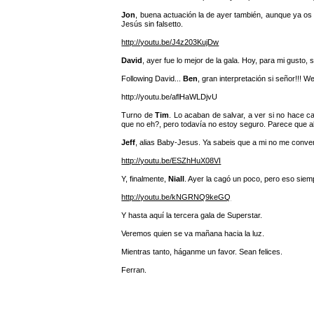
Jon
, buena actuación la de ayer también, aunque ya os 
Jesús sin falsetto.
http://youtu.be/J4z203KujDw
David
, ayer fue lo mejor de la gala. Hoy, para mi gusto
Following David...
Ben
, gran interpretación si señor!!! 
http://youtu.be/aflHaWLDjvU
Turno de
Tim
. Lo acaban de salvar, a ver si no hace c
que no eh?, pero todavía no estoy seguro. Parece que al 
Jeff
, alias Baby-Jesus. Ya sabeis que a mi no me conven
http://youtu.be/ESZhHuX08VI
Y, finalmente,
Niall
. Ayer la cagó un poco, pero eso siem
http://youtu.be/kNGRNQ9keGQ
Y hasta aquí la tercera gala de Superstar.
Veremos quien se va mañana hacia la luz.
Mientras tanto, háganme un favor. Sean felices.
Ferran.