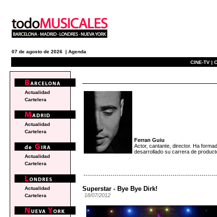
07 de agosto de 2026 |
Agenda
CINE-TV |
C
blogs
Actualidad
Cartelera
Actualidad
Cartelera
Ferran Guiu
Actor, cantante, director. Ha f
desarrollado su carrera de p
Actualidad
Cartelera
Superstar - Bye Bye Dirk!
Actualidad
18/07/2012
Cartelera