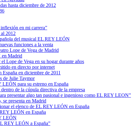
das hasta diciembre de 2012
86
nflexión en mi carrera”
 al 2012
n española del musical EL REY LEÓN
uevas funciones a la venta
eatro Lope de Vega de Madrid
N en Madrid
 el Lope de Vega en su hogar durante años
ido en directo por internet
n España en diciembre de 2011
s de Julie Taymor
REY LEÓN para su estreno en España
dentro de la cúpula directiva de la empresa
 para presentar algo tan pasional e ingenioso como EL REY LEON”
 se presenta en Madrid
eccionar el elenco de EL REY LEÓN en España
 EL REY LEÓN en España
REY LEÓN
er EL REY LEÓN a España”