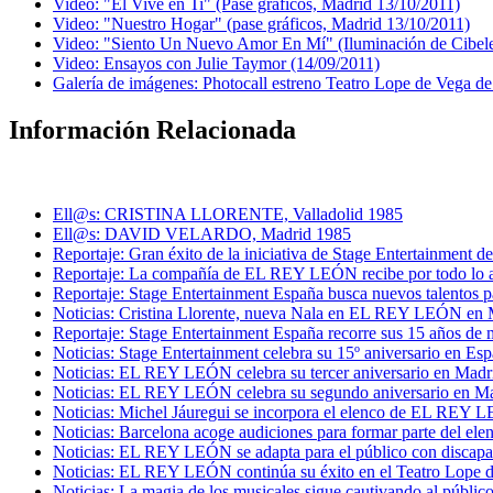
Video: "Él Vive en Ti" (Pase gráficos, Madrid 13/10/2011)
Video: "Nuestro Hogar" (pase gráficos, Madrid 13/10/2011)
Video: "Siento Un Nuevo Amor En Mí" (Iluminación de Cibele
Video: Ensayos con Julie Taymor (14/09/2011)
Galería de imágenes: Photocall estreno Teatro Lope de Vega d
Información Relacionada
Ell@s: CRISTINA LLORENTE, Valladolid 1985
Ell@s: DAVID VELARDO, Madrid 1985
Reportaje: Gran éxito de la iniciativa de Stage Entertainment d
Reportaje: La compañía de EL REY LEÓN recibe por todo lo al
Reportaje: Stage Entertainment España busca nuevos talentos p
Noticias: Cristina Llorente, nueva Nala en EL REY LEÓN en 
Reportaje: Stage Entertainment España recorre sus 15 años de 
Noticias: Stage Entertainment celebra su 15º aniversario en Es
Noticias: EL REY LEÓN celebra su tercer aniversario en Madr
Noticias: EL REY LEÓN celebra su segundo aniversario en M
Noticias: Michel Jáuregui se incorpora el elenco de EL RE
Noticias: Barcelona acoge audiciones para formar parte del
Noticias: EL REY LEÓN se adapta para el público con discapa
Noticias: EL REY LEÓN continúa su éxito en el Teatro Lope 
Noticias: La magia de los musicales sigue cautivando al públi