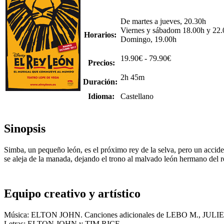
De martes a jueves, 20.30h
Viernes y sábadom 18.00h y 22
Horarios:
Domingo, 19.00h
19.90€ - 79.90€
Precios:
2h 45m
Duración:
Idioma:
Castellano
Sinopsis
Simba, un pequeño león, es el próximo rey de la selva, pero un accide
se aleja de la manada, dejando el trono al malvado león hermano del 
Equipo creativo y artístico
Música: ELTON JOHN. Canciones adicionales de LEBO M.,
Letras: ELTON JOHN y TIM RICE