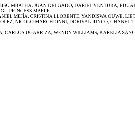
MBISO MBATHA, JUAN DELGADO, DARIEL VENTURA, EDU
UGU PRINCESS MBELE
 DANIEL MEJÍA, CRISTINA LLORENTE, YANDISWA QUWE, LI
AR LÓPEZ, NICOLÒ MARCHIONNI, DORIVAL JUNCO, CHANEL
 JUARA, CARLOS UGARRIZA, WENDY WILLIAMS, KARELIA SÁ