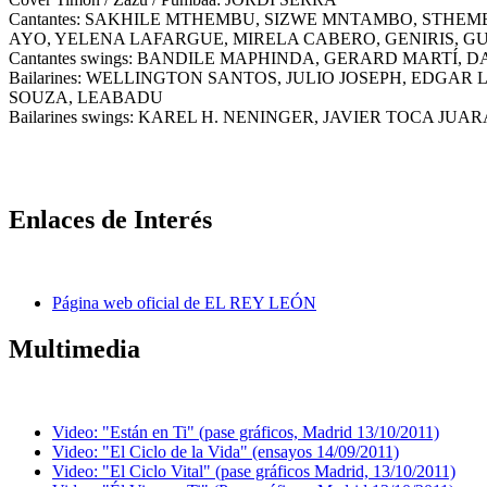
Cantantes: SAKHILE MTHEMBU, SIZWE MNTAMBO, STHE
AYO, YELENA LAFARGUE, MIRELA CABERO, GENIRIS, G
Cantantes swings: BANDILE MAPHINDA, GERARD MARTÍ,
Bailarines: WELLINGTON SANTOS, JULIO JOSEPH, EDG
SOUZA, LEABADU
Bailarines swings: KAREL H. NENINGER, JAVIER TOCA
Enlaces de Interés
Página web oficial de EL REY LEÓN
Multimedia
Video: "Están en Ti" (pase gráficos, Madrid 13/10/2011)
Video: "El Ciclo de la Vida" (ensayos 14/09/2011)
Video: "El Ciclo Vital" (pase gráficos Madrid, 13/10/2011)