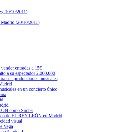
s, 10/10/2011)
e Madrid (20/10/2011)
e vender entradas a 15€
to a su espectador 2.000.000
ara sus producciones musicales
Madrid
musicales en un concierto único
paña
id
adrid
Y LEÓN como Simba
 elenco de EL REY LEÓN en Madrid
cidad visual
de Vega
co en Navidad