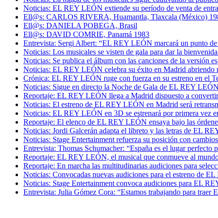
Noticias: EL REY LEÓN extiende su período de venta de entra
Ell@s: CARLOS RIVERA, Huamantla, Tlaxcala (México) 19
Ell@s: DANIELA POBEGA, Brasil
Ell@s: DAVID COMRIE, Panamá 1983
Entrevista: Sergi Albert: “EL REY LEÓN marcará un punto de i
Noticias: Los musicales se visten de gala para dar la bienvenida
Noticias: Se publica el álbum con las canciones de la versió
Noticias: EL REY LEÓN celebra su éxito en Madrid abriendo n
Crónica: EL REY LEÓN ruge con fuerza en su estreno en el T
Noticias: Sigue en directo la Noche de Gala de EL REY LEÓ
Reportaje: EL REY LEÓN llega a Madrid dispuesto a convertir
Noticias: El estreno de EL REY LEÓN en Madrid será retransmit
Noticias: EL REY LEÓN en 3D se estrenará por primera vez e
Reportaje: El elenco de EL REY LEÓN ensaya bajo las órdene
Noticias: Jordi Galcerán adapta el libreto y las letras de EL 
Noticias: Stage Entertainment refuerza su posición con cambios 
Entrevista: Thomas Schumacher: “España es el lugar perfecto
Reportaje: EL REY LEÓN, el musical que conmueve al mundo,
Reportaje: En marcha las multitudinarias audiciones para sel
Noticias: Convocadas nuevas audiciones para el estreno de
Noticias: Stage Entertainment convoca audiciones para EL 
Entrevista: Julia Gómez Cora: “Estamos trabajando para tra