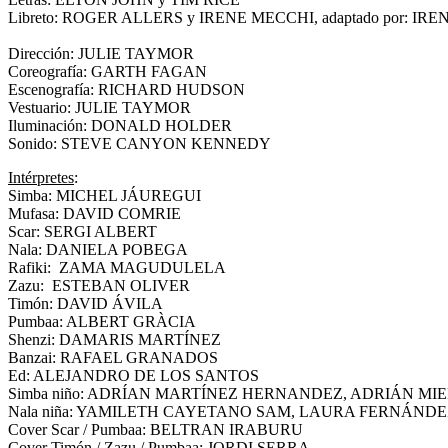
Libreto: ROGER ALLERS y IRENE MECCHI, adaptado por
Dirección: JULIE TAYMOR
Coreografía: GARTH FAGAN
Escenografía: RICHARD HUDSON
Vestuario: JULIE TAYMOR
Iluminación: DONALD HOLDER
Sonido: STEVE CANYON KENNEDY
Intérpretes
:
Simba: MICHEL JÁUREGUI
Mufasa: DAVID COMRIE
Scar: SERGI ALBERT
Nala: DANIELA POBEGA
Rafiki: ZAMA MAGUDULELA
Zazu: ESTEBAN OLIVER
Timón: DAVID ÁVILA
Pumbaa: ALBERT GRÀCIA
Shenzi: DAMARIS MARTÍNEZ
Banzai: RAFAEL GRANADOS
Ed: ALEJANDRO DE LOS SANTOS
Simba niño: ADRÍAN MARTÍNEZ HERNANDEZ, ADRIÁN MI
Nala niña: YAMILETH CAYETANO SAM, LAURA FERNÁND
Cover Scar / Pumbaa: BELTRAN IRABURU
Cover Timón / Zazu / Pumbaa: JORDI SERRA