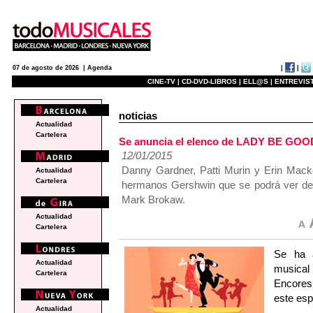
|
|
07 de agosto de 2026 |
Agenda
CINE-TV |
CD-DVD-LIBROS |
ELL@S |
ENTREVIST
noticias
Actualidad
Cartelera
Se anuncia el elenco de LADY BE GOOD 
12/01/2015
Danny Gardner, Patti Murin y Erin Macke
Actualidad
Cartelera
hermanos Gershwin que se podrá ver del 
Mark Brokaw.
Actualidad
Cartelera
Se ha a
Actualidad
musica
Cartelera
Encores!
este esp
Actualidad