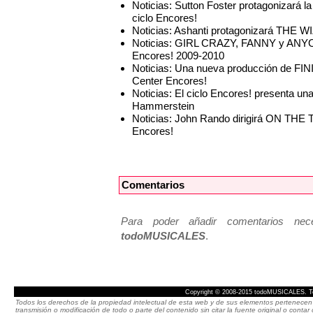
Noticias: Sutton Foster protagonizar
ciclo Encores!
Noticias: Ashanti protagonizará THE WIZ
Noticias: GIRL CRAZY, FANNY y ANYO
Encores! 2009-2010
Noticias: Una nueva producción de FIN
Center Encores!
Noticias: El ciclo Encores! presenta 
Hammerstein
Noticias: John Rando dirigirá ON THE 
Encores!
Comentarios
Para poder añadir comentarios neces
todoMUSICALES
.
Copyright © 2008-2015 todoMUSICALES. To
Todos los derechos de la propiedad intelectual de esta web y de sus elementos pertenecen 
transmisión o modificación de todo o parte del contenido sin citar la fuente original o cont