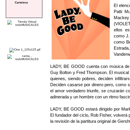
Cartelera
El elenc
Patti M
Mackey
(VIOLE
ellos 
como J. 
como Be
Estrad
Vanderw
LADY, BE GOOD cuenta con música de Ge
Guy Bolton y Fred Thompson. El musical c
quienes, siendo pobres, deciden infiltrar
Deciden casarse por dinero pero, como s
el amor verdadero triunfe, se cruzarán 
adinerada y un hombre con un ritmo fasc
LADY, BE GOOD estará dirigido por Mark
El fundador del ciclo, Rob Fisher, volverá
la revisión de la partitura original de Gersh