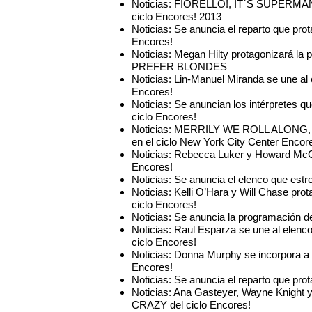
Noticias: FIORELLO!, IT´S SUPERMAN
ciclo Encores! 2013
Noticias: Se anuncia el reparto que pr
Encores!
Noticias: Megan Hilty protagonizará l
PREFER BLONDES
Noticias: Lin-Manuel Miranda se une 
Encores!
Noticias: Se anuncian los intérprete
ciclo Encores!
Noticias: MERRILY WE ROLL ALO
en el ciclo New York City Center Encor
Noticias: Rebecca Luker y Howard McG
Encores!
Noticias: Se anuncia el elenco que es
Noticias: Kelli O’Hara y Will Chase p
ciclo Encores!
Noticias: Se anuncia la programación d
Noticias: Raul Esparza se une al ele
ciclo Encores!
Noticias: Donna Murphy se incorpora 
Encores!
Noticias: Se anuncia el reparto que pr
Noticias: Ana Gasteyer, Wayne Knight 
CRAZY del ciclo Encores!