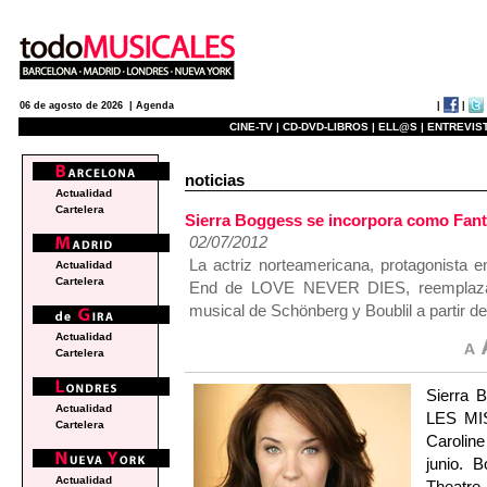
|
|
06 de agosto de 2026 |
Agenda
CINE-TV |
CD-DVD-LIBROS |
ELL@S |
ENTREVIST
noticias
Actualidad
Cartelera
Sierra Boggess se incorpora como Fan
02/07/2012
La actriz norteamericana, protagonis
Actualidad
Cartelera
End de LOVE NEVER DIES, reemplaza a
musical de Schönberg y Boublil a partir del
Actualidad
Cartelera
Sierra 
Actualidad
LES MIS
Cartelera
Caroline
junio. 
Actualidad
Theatre 