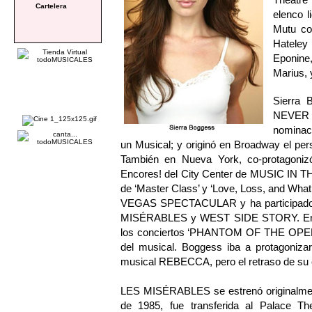
Cartelera
elenco 
Mutu co
Hatele
Eponine
Marius,
Sierra 
NEVER D
nominaci
un Musical; y originó en Broadway el p
También en Nueva York, co-protagonizó
Encores! del City Center de MUSIC IN TH
de ‘Master Class’ y ‘Love, Loss, and Wh
VEGAS SPECTACULAR y ha participado e
MISÉRABLES y WEST SIDE STORY. En oct
los conciertos ‘PHANTOM OF THE OPERA at
del musical. Boggess iba a protagoniz
musical REBECCA, pero el retraso de su 
LES MISÉRABLES se estrenó originalment
de 1985, fue transferida al Palace T