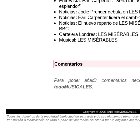
Entrevista: Earl Carpenter: “Sería fan
esplendor”
Noticias: Jodie Prenger debuta en LE
Noticias: Earl Carpenter lidera el ca
Noticias: El nuevo reparto de LES MIS
BBC
Cartelera Londres: LES MISÉRABLES (
Musical: LES MISÉRABLES
Comentarios
Para poder añadir comentarios neces
todoMUSICALES
.
Copyright © 2008-2015 todoMUSICALES. To
Todos los derechos de la propiedad intelectual de esta web y de sus elementos pertenecen 
transmisión o modificación de todo o parte del contenido sin citar la fuente original o cont