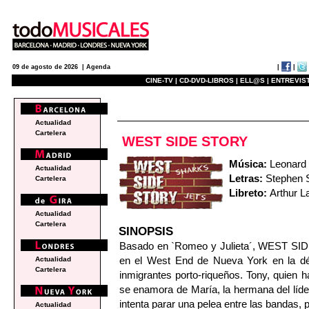
|
|
09 de agosto de 2026 |
Agenda
CINE-TV |
CD-DVD-LIBROS |
ELL@S |
ENTREVIST
e
Actualidad
Cartelera
WEST SIDE STORY
Música:
Leonard 
Actualidad
Letras:
Stephen 
Cartelera
Libreto:
Arthur L
Actualidad
Cartelera
SINOPSIS
Basado en `Romeo y Julieta´, WEST SIDE 
en el West End de Nueva York en la déc
Actualidad
Cartelera
inmigrantes porto-riqueños. Tony, quien ha
se enamora de María, la hermana del líde
intenta parar una pelea entre las bandas, 
Actualidad