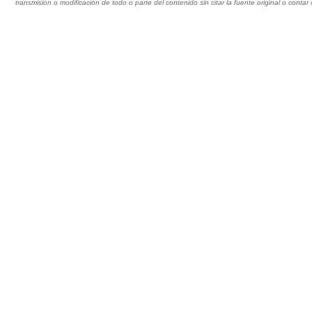
transmisión o modificación de todo o parte del contenido sin citar la fuente original o cont