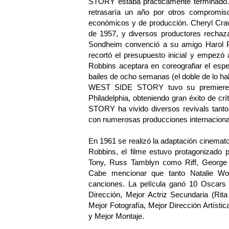
STORY estaba prácticamente terminado. 
retrasaría un año por otros compromis
económicos y de producción. Cheryl Crawfo
de 1957, y diversos productores rechaza
Sondheim convenció a su amigo Harol Pr
recortó el presupuesto inicial y empezó
Robbins aceptara en coreografiar el esp
bailes de ocho semanas (el doble de lo h
WEST SIDE STORY tuvo su premiere m
Philadelphia, obteniendo gran éxito de c
STORY ha vivido diversos revivals tan
con numerosas producciones internaciona
En 1961 se realizó la adaptación cinemato
Robbins, el filme estuvo protagonizad
Tony, Russ Tamblyn como Riff, George
Cabe mencionar que tanto Natalie W
canciones. La película ganó 10 Oscars 
Dirección, Mejor Actriz Secundaria (Rit
Mejor Fotografía, Mejor Dirección Artísti
y Mejor Montaje.