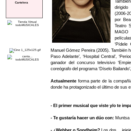
Tambié
Cartelera
dirigid
(2006-20
por Beal
Teatro
MAGO D
película
‘Pídele
Manuel Gómez Pereira (2005). También ha 
Paso Adelante’, ‘Hospital Central’, ‘Peri
ganador del concurso televisivo ‘Empi
coreógrafo del programa ‘Díselo Bailando’
Actualmente
forma parte de la compañía
donde ha protagonizado el último de sus e
- El primer musical que viste y/o te imp
- Te gustaría hacer un dúo con:
Muntsa 
- ¿Webber o Sondheim?
Los dos… jejeje