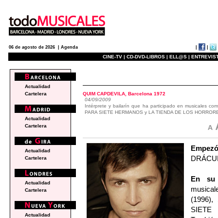
|
|
06 de agosto de 2026 |
Agenda
CINE-TV |
CD-DVD-LIBROS |
ELL@S |
ENTREVIST
actualidad
Actualidad
QUIM CAPDEVILA, Barcelona 1972
Cartelera
04/09/2009
Intérprete y bailarín que ha participado en musica
PARA SIETE HERMANOS y LA TIENDA DE LOS HORROR
Actualidad
Cartelera
Empez
Actualidad
DRÁCULA
Cartelera
En su 
Actualidad
musical
Cartelera
(1996)
SIETE 
Actualidad