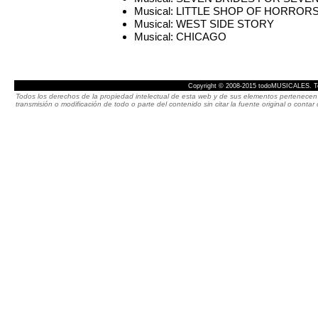
Musical: LITTLE SHOP OF HORROR
Musical: WEST SIDE STORY
Musical: CHICAGO
Copyright © 2008-2015 todoMUSICALES. To
Todos los derechos de la propiedad intelectual de esta web y de sus elementos pertenecen 
transmisión o modificación de todo o parte del contenido sin citar la fuente original o cont