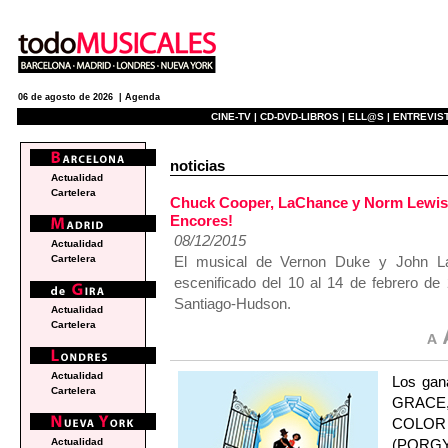
06 de agosto de 2026 |
Agenda
CINE-TV |
CD-DVD-LIBROS |
ELL@S |
ENTREVIST
noticias
Actualidad
Cartelera
Chuck Cooper, LaChance y Norm Lewis 
Encores!
08/12/2015
Actualidad
El musical de Vernon Duke y John La
Cartelera
escenificado del 10 al 14 de febrero de
Santiago-Hudson.
Actualidad
Cartelera
Actualidad
Los gan
Cartelera
GRACE,
COLOR 
(PORGY
Actualidad