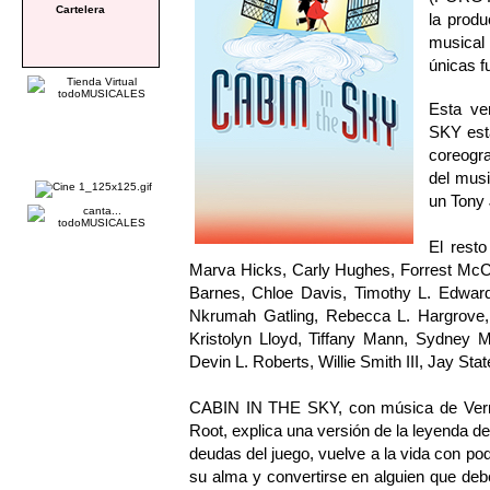
Cartelera
la produ
musical
únicas f
Esta ve
SKY est
coreogra
del musi
un Tony 
El resto
Marva Hicks, Carly Hughes, Forrest McCl
Barnes, Chloe Davis, Timothy L. Edwa
Nkrumah Gatling, Rebecca L. Hargrove,
Kristolyn Lloyd, Tiffany Mann, Sydney M
Devin L. Roberts, Willie Smith III, Jay St
CABIN IN THE SKY, con música de Verno
Root, explica una versión de la leyenda de
deudas del juego, vuelve a la vida con po
su alma y convertirse en alguien que debe 