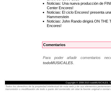
Noticias: Una nueva producción de FIN
Center Encores!
Noticias: El ciclo Encores! presenta 
Hammerstein
Noticias: John Rando dirigirá ON THE 
Encores!
Comentarios
Para poder añadir comentarios neces
todoMUSICALES
.
Copyright © 2008-2015 todoMUSICALES. To
Todos los derechos de la propiedad intelectual de esta web y de sus elementos pertenecen 
transmisión o modificación de todo o parte del contenido sin citar la fuente original o cont