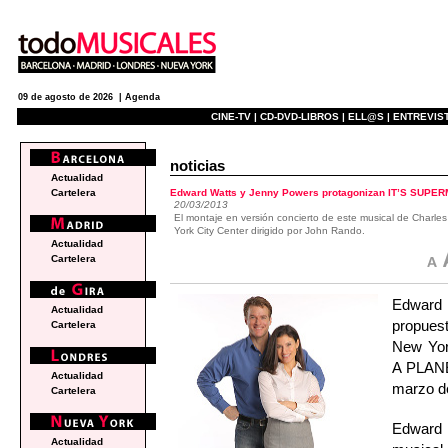
09 de agosto de 2026 |
Agenda
CINE-TV |
CD-DVD-LIBROS |
ELL@S |
ENTREVIST
noticias
Actualidad
Edward Watts y Jenny Powers protagonizan IT’S SUPERM
Cartelera
20/03/2013
El montaje en versión concierto de este musical de Charl
York City Center dirigido por John Rando.
Actualidad
Cartelera
Edward
Actualidad
propues
Cartelera
New York
A PLANE
Actualidad
marzo d
Cartelera
Edward 
Actualidad