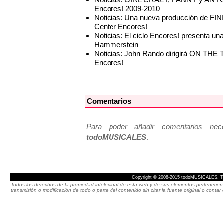
Encores! 2009-2010
Noticias: Una nueva producción de FIN
Center Encores!
Noticias: El ciclo Encores! presenta 
Hammerstein
Noticias: John Rando dirigirá ON THE 
Encores!
Comentarios
Para poder añadir comentarios neces
todoMUSICALES
.
Copyright © 2008-2015 todoMUSICALES. To
Todos los derechos de la propiedad intelectual de esta web y de sus elementos pertenecen 
transmisión o modificación de todo o parte del contenido sin citar la fuente original o cont