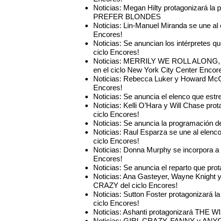
Noticias: Megan Hilty protagonizará l
PREFER BLONDES
Noticias: Lin-Manuel Miranda se une 
Encores!
Noticias: Se anuncian los intérprete
ciclo Encores!
Noticias: MERRILY WE ROLL ALO
en el ciclo New York City Center Encor
Noticias: Rebecca Luker y Howard McG
Encores!
Noticias: Se anuncia el elenco que es
Noticias: Kelli O’Hara y Will Chase p
ciclo Encores!
Noticias: Se anuncia la programación d
Noticias: Raul Esparza se une al ele
ciclo Encores!
Noticias: Donna Murphy se incorpora 
Encores!
Noticias: Se anuncia el reparto que pr
Noticias: Ana Gasteyer, Wayne Knight 
CRAZY del ciclo Encores!
Noticias: Sutton Foster protagonizar
ciclo Encores!
Noticias: Ashanti protagonizará THE WIZ
Noticias: GIRL CRAZY, FANNY y ANYO