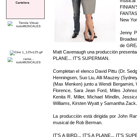
musical
Cartelera
FINIA
FANTASTI
New Yor
Jenny P
Broadwa
de GREA
Matt Cavenaugh una producción presentada
PLANE... IT’S SUPERMAN.
Completan el elenco David Pittu (Dr. Se
Henningsen, Suo Liu, Alli Mauzey (Sydney
(Max Menken) junto a Wendi Bergamini, 
Florence, Sara Jean Ford, Miles John
Kenita R. Miller, Michael Mindlin, Jessi
Williams, Kirsten Wyatt y Samantha Zack.
La producción está dirigida por John Ra
musical de Rob Berman.
IT’S A BIRD... IT’S A PLANE... IT’S SU