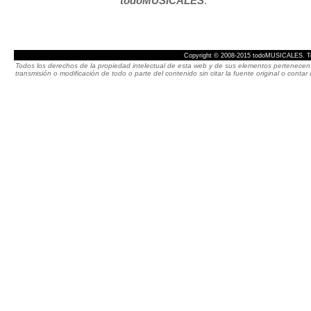
todoMUSICALES
.
Copyright © 2008-2015 todoMUSICALES. To
Todos los derechos de la propiedad intelectual de esta web y de sus elementos pertenecen 
transmisión o modificación de todo o parte del contenido sin citar la fuente original o cont