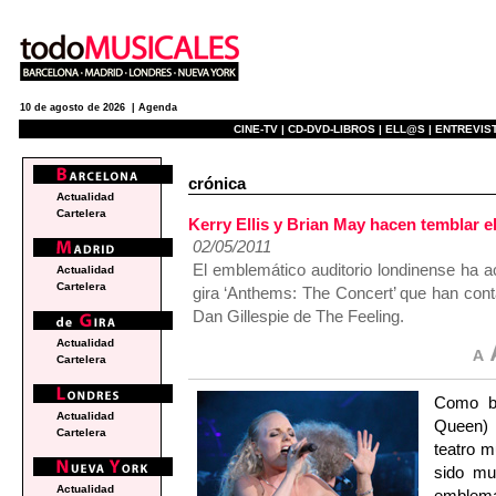
10 de agosto de 2026 |
Agenda
CINE-TV |
CD-DVD-LIBROS |
ELL@S |
ENTREVIST
crónica
Actualidad
Cartelera
Kerry Ellis y Brian May hacen temblar e
02/05/2011
El emblemático auditorio londinense ha a
Actualidad
Cartelera
gira ‘Anthems: The Concert’ que han cont
Dan Gillespie de The Feeling.
Actualidad
Cartelera
Como bi
Actualidad
Queen) 
Cartelera
teatro m
sido mu
Actualidad
emblem