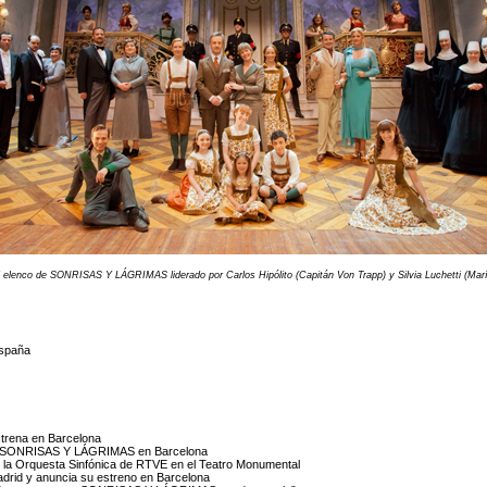
l elenco de SONRISAS Y LÁGRIMAS liderado por Carlos Hipólito (Capitán Von Trapp) y
Silvia Luchetti (Mar
España
trena en Barcelona
 en SONRISAS Y LÁGRIMAS en Barcelona
a Orquesta Sinfónica de RTVE en el Teatro Monumental
rid y anuncia su estreno en Barcelona