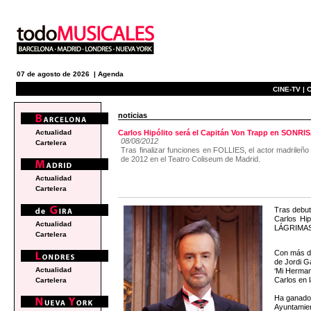
07 de agosto de 2026 |
Agenda
CINE-TV |
C
noticias
Actualidad
Carlos Hipólito será el Capitán Von Trapp en SONR
08/08/2012
Cartelera
Tras finalizar funciones en FOLLIES, el actor madrileñ
de 2012 en el Teatro Coliseum de Madrid.
Actualidad
Cartelera
Tras debut
Carlos Hip
Actualidad
LÁGRIMAS, 
Cartelera
Con más de
de Jordi Ga
Actualidad
‘Mi Herman
Carlos en l
Cartelera
Ha ganado 
Ayuntamien