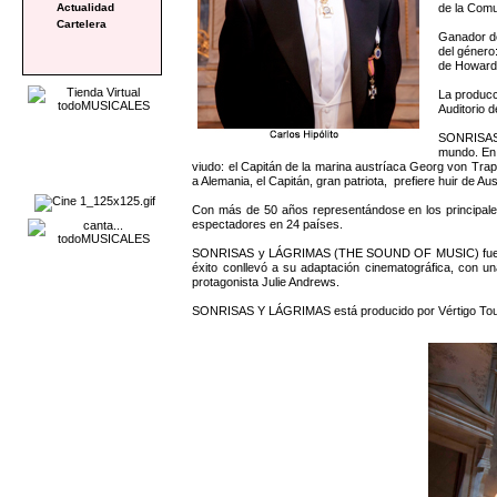
de la Comun
Actualidad
Cartelera
Ganador d
del género
de Howard 
La producc
Auditorio 
SONRISAS Y
mundo. En 
viudo: el Capitán de la marina austríaca Georg von Trapp
a Alemania, el Capitán, gran patriota, prefiere huir de Au
Con más de 50 años representándose en los principale
espectadores en 24 países.
SONRISAS y LÁGRIMAS (THE SOUND OF MUSIC) fue estren
éxito conllevó a su adaptación cinematográfica, con u
protagonista Julie Andrews.
SONRISAS Y LÁGRIMAS está producido por Vértigo Tours,