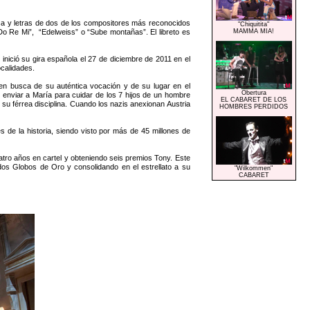
y letras de dos de los compositores más reconocidos
"Chiquitita"
o Re Mi”, “Edelweiss” o “Sube montañas”. El libreto es
MAMMA MIA!
inició su gira española el 27 de diciembre de 2011 en el
ocalidades.
n busca de su auténtica vocación y de su lugar en el
Obertura
enviar a María para cuidar de los 7 hijos de un hombre
EL CABARET DE LOS
 su férrea disciplina. Cuando los nazis anexionan Austria
HOMBRES PERDIDOS
e la historia, siendo visto por más de 45 millones de
 años en cartel y obteniendo seis premios Tony. Este
dos Globos de Oro y consolidando en el estrellato a su
"Wilkommen"
CABARET