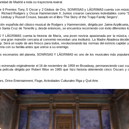
idad de Madrid a toda su trayectoria teatral.
e 6 Premios Tony, 5 Oscar y 2 Globos de Oro, SONRISAS y LÁGRIMAS cuenta con música 
: Richard Rodgers y Oscar Hammerstein II. Juntos crearon canciones inolvidables como “D
Lindsay y Russel Crouse, basado en el libro ‘The Story of the Trapp Family Singers’.
ión española del clásico musical de Rodgers y Hammerstein, dirigida por Jaime Azpilicueta, 
de Santa Cruz de Tenerife y, desde entonces, se encuentra recorriendo con éxito diferentes l
 LÁGRIMAS cuenta la historia de María, una joven novicia apasionada por la música, e
una gran mansión cercana al convento necesitan una institutriz. La Madre Abadesa decide 
. Será un soplo de aire fresco para todos, revolucionando las normas del estricto capitán y
stria con su familia antes que unirse a su enemigo.
s escenarios del planeta, SONRISAS Y LÁGRIMAS es uno de los musicales más populares d
ado originalmente el 16 de noviembre de 1959 en Broadway, permaneciendo casi cuatro
na película dirigida por Robert Wise en 1965 que hizo historia obteniendo cinco Oscars y 
 Drive Entertainment, Fluge, Actividades Culturales Riga y Qué Arte.