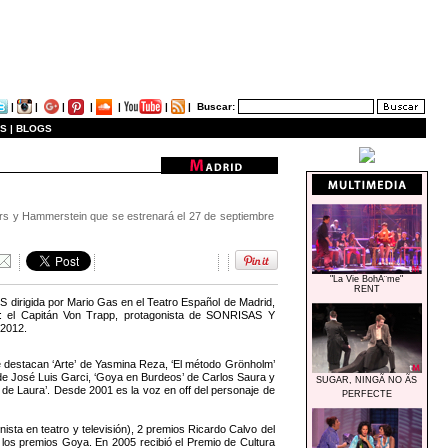
|
|
|
|
|
|
|
Buscar:
S |
BLOGS
gers y Hammerstein que se estrenará el 27 de septiembre
"La Vie BohÃ¨me"
RENT
S dirigida por Mario Gas en el Teatro Español de Madrid,
os: el Capitán Von Trapp, protagonista de SONRISAS Y
 2012.
e destacan ‘Arte’ de Yasmina Reza, ‘El método Grönholm’
’ de José Luis Garci, ‘Goya en Burdeos’ de Carlos Saura y
SUGAR, NINGÃ NO ÃS
 de Laura’. Desde 2001 es la voz en off del personaje de
PERFECTE
sta en teatro y televisión), 2 premios Ricardo Calvo del
 los premios Goya. En 2005 recibió el Premio de Cultura