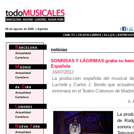
|
|
09 de agosto de 2026 |
Agenda
CINE-TV |
CD-DVD-LIBROS |
ELL@S |
ENTREVIST
noticias
Actualidad
Cartelera
SONRISAS Y LÁGRIMAS graba su banda 
Española
16/07/2012
Actualidad
La producción española del musical d
Cartelera
Luchetti y Carlos J. Benito que actualme
estrenará en el Teatro Coliseum de Madrid
Actualidad
Cartelera
Actualidad
La prod
Cartelera
de Rodg
sonora c
Televisi
Actualidad