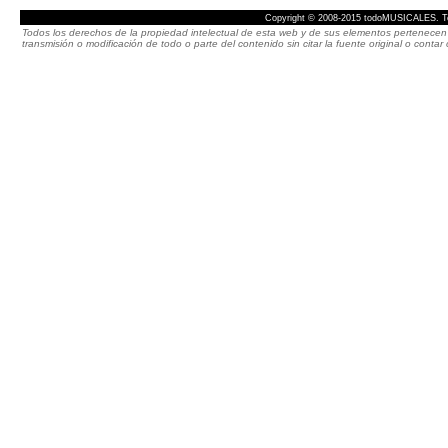
Copyright © 2008-2015 todoMUSICALES. To
Todos los derechos de la propiedad intelectual de esta web y de sus elementos pertenecen 
transmisión o modificación de todo o parte del contenido sin citar la fuente original o cont