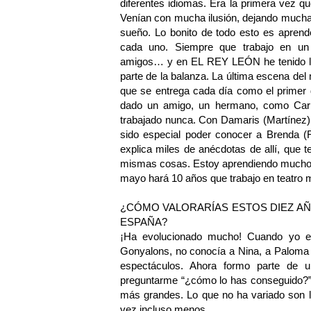
diferentes idiomas. Era la primera vez 
Venían con mucha ilusión, dejando muchas
sueño. Lo bonito de todo esto es aprender
cada uno. Siempre que trabajo en un 
amigos… y en EL REY LEÓN he tenido la 
parte de la balanza. La última escena de
que se entrega cada día como el prime
dado un amigo, un hermano, como Carlo
trabajado nunca. Con Damaris (Martínez)
sido especial poder conocer a Brenda (R
explica miles de anécdotas de allí, que
mismas cosas. Estoy aprendiendo mucho d
mayo hará 10 años que trabajo en teatro m
¿CÓMO VALORARÍAS ESTOS DIEZ A
ESPAÑA?
¡Ha evolucionado mucho! Cuando yo e
Gonyalons, no conocía a Nina, a Paloma 
espectáculos. Ahora formo parte de 
preguntarme “¿cómo lo has conseguido?”
más grandes. Lo que no ha variado son l
vez incluso menos.