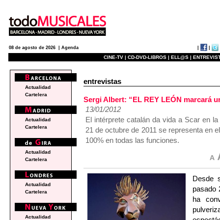
|
|
08 de agosto de 2026 |
Agenda
CINE-TV |
CD-DVD-LIBROS |
ELL@S |
ENTREVIST
entrevistas
Actualidad
Cartelera
Sergi Albert: “EL REY LEÓN marcará un 
13/01/2012
El intérprete catalán da vida a Scar en 
Actualidad
Cartelera
21 de octubre de 2011 se representa en e
100% en todas las funciones.
Actualidad
Cartelera
Desde s
Actualidad
pasado 
Cartelera
ha conv
pulveri
Actualidad
espectác