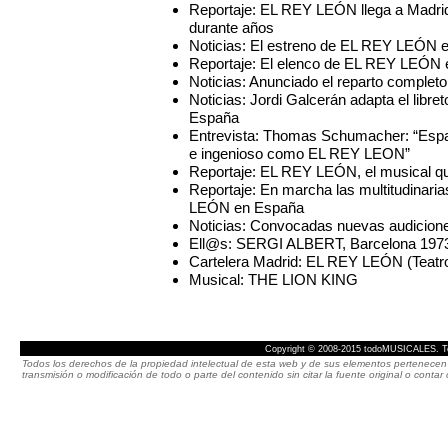
Reportaje: EL REY LEÓN llega a Madrid 
durante años
Noticias: El estreno de EL REY LEÓN en
Reportaje: El elenco de EL REY LEÓN e
Noticias: Anunciado el reparto comple
Noticias: Jordi Galcerán adapta el libr
España
Entrevista: Thomas Schumacher: “España
e ingenioso como EL REY LEON”
Reportaje: EL REY LEÓN, el musical q
Reportaje: En marcha las multitudinari
LEÓN en España
Noticias: Convocadas nuevas audicion
Ell@s: SERGI ALBERT, Barcelona 197
Cartelera Madrid: EL REY LEÓN (Teatr
Musical: THE LION KING
Copyright © 2008-2015 todoMUSICALES. To
Todos los derechos de la propiedad intelectual de esta web y de sus elementos pertenecen 
transmisión o modificación de todo o parte del contenido sin citar la fuente original o cont