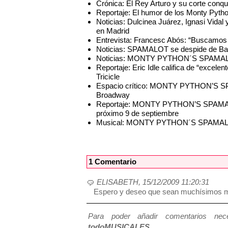
Crónica: El Rey Arturo y su corte con
Reportaje: El humor de los Monty Pyt
Noticias: Dulcinea Juárez, Ignasi Vida
en Madrid
Entrevista: Francesc Abós: “Buscamos
Noticias: SPAMALOT se despide de Ba
Noticias: MONTY PYTHON´S SPAMALOT c
Reportaje: Eric Idle califica de “excele
Tricicle
Espacio crítico: MONTY PYTHON’S SPA
Broadway
Reportaje: MONTY PYTHON’S SPAMALOT,
próximo 9 de septiembre
Musical: MONTY PYTHON´S SPAMA
1 Comentario
ELISABETH, 15/12/2009 11:20:31
Espero y deseo que sean muchísimos 
Para poder añadir comentarios neces
todoMUSICALES
.