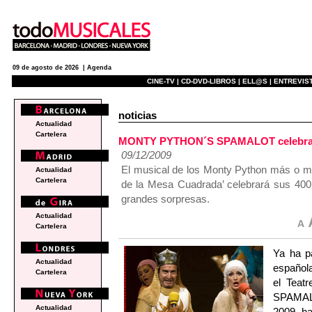
09 de agosto de 2026 |
Agenda
CINE-TV |
CD-DVD-LIBROS |
ELL@S |
ENTREVIST
noticias
Actualidad
Cartelera
MONTY PYTHON´S SPAMALOT celebrará s
09/12/2009
El musical de los Monty Python más o men
Actualidad
Cartelera
de la Mesa Cuadrada’ celebrará sus 400 
grandes sorpresas.
Actualidad
Cartelera
Ya ha p
Actualidad
españo
Cartelera
el Teat
SPAMALO
Actualidad
2009, ha