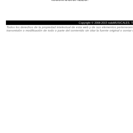
Copyright © 2008-2015 todoMUSICALES. To
Todos los derechos de la propiedad intelectual de esta web y de sus elementos pertenecen 
transmisión o modificación de todo o parte del contenido sin citar la fuente original o cont