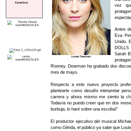
Cartelera
vez qu
protago
espectác
Antes d
Eva Per
Unido. 
DOLLS en
Sarah Br
protag
Rooney. Dearman ha grabado dos discos, 
mes de mayo.
Respecto a este nuevo proyecto profesi
plantearte como desafío interpretar per
carrera y ahora mismo me siento la chic
Todavía no puedo creer que en dos mese
burbuja, lo haré sobre una escoba!”
El productor ejecutivo del musical Micha
como Glinda, el público ya sabe que Lou