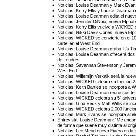
Noticias: Louise Dearman y Mark Evans 
Noticias: Kerry Ellis y Louise Dearman 
Noticias: Louise Dearman edita el nue
Noticias: Jennifer DiNoia, nueva Elph
Noticias: Kerry Ellis vuelve a WICKED 
Noticias: Nikki Davis-Jones, nueva E
Noticias: WICKED se convierte en el 1
cartel en el West End
Noticias: Louise Dearman graba ‘It’s Ti
Noticias: Louise Dearman ofrecerá dos 
de Londres
Noticias: Savannah Stevenson y Jeremy
West End
Noticias: Willemijn Verkaik será la n
Noticias: WICKED celebra su función 2
Noticias: Keith Bartlett se incorpora
Noticias: Louise Dearman reúne sus te
Noticias: WICKED celebra su 5º aniver
Noticias: Gina Beck y Matt Willis se i
Noticias: WICKED celebra 2.000 funcion
Noticias: Mark Evans se incorpora al
Entrevista: Louise Dearman: “Me encan
de forma que suene muy distinta al origi
Noticias: Lee Mead nuevo Fiyero en l