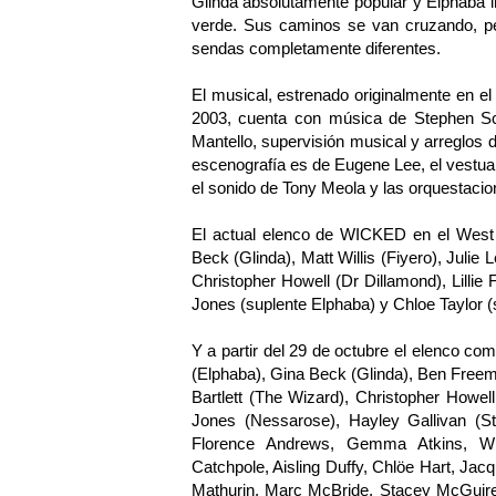
Glinda absolutamente popular y Elphaba i
verde. Sus caminos se van cruzando, pe
sendas completamente diferentes.
El musical, estrenado originalmente en 
2003, cuenta con música de Stephen Sch
Mantello, supervisión musical y arreglos
escenografía es de Eugene Lee, el vestuar
el sonido de Tony Meola y las orquestaci
El actual elenco de WICKED en el West 
Beck (Glinda), Matt Willis (Fiyero), Julie
Christopher Howell (Dr Dillamond), Lillie
Jones (suplente Elphaba) y Chloe Taylor (
Y a partir del 29 de octubre el elenco 
(Elphaba), Gina Beck (Glinda), Ben Freem
Bartlett (The Wizard), Christopher Howe
Jones (Nessarose), Hayley Gallivan (S
Florence Andrews, Gemma Atkins, Will
Catchpole, Aisling Duffy, Chlöe Hart, Jac
Mathurin, Marc McBride, Stacey McGuire