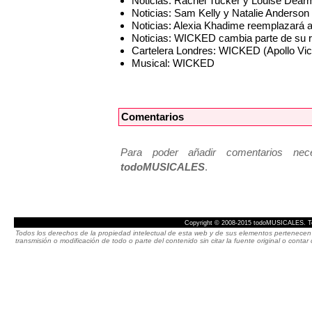
Noticias: Rachel Tucker y Louise Dea
Noticias: Sam Kelly y Natalie Anderso
Noticias: Alexia Khadime reemplazará 
Noticias: WICKED cambia parte de su re
Cartelera Londres: WICKED (Apollo Vict
Musical: WICKED
Comentarios
Para poder añadir comentarios neces
todoMUSICALES
.
Copyright © 2008-2015 todoMUSICALES. To
Todos los derechos de la propiedad intelectual de esta web y de sus elementos pertenecen 
transmisión o modificación de todo o parte del contenido sin citar la fuente original o cont