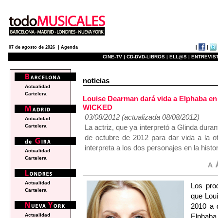
|
|
07 de agosto de 2026 |
Agenda
CINE-TV |
CD-DVD-LIBROS |
ELL@S |
ENTREVIST
noticias
Actualidad
Cartelera
Louise Dearman dará vida a Elphaba en
WICKED
03/08/2012 (actualizada 08/08/2012)
Actualidad
La actriz, que ya interpretó a Glinda dura
Cartelera
de octubre de 2012 para dar vida a la ot
interpreta a los dos personajes en la histo
Actualidad
Cartelera
Actualidad
Los pro
Cartelera
que Loui
2010 a 
Elphaba 
Actualidad