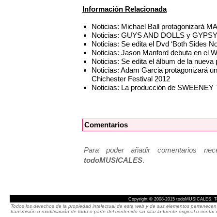
Información Relacionada
Noticias: Michael Ball protagonizará 
Noticias: GUYS AND DOLLS y GYPSY co
Noticias: Se edita el Dvd ‘Both Sides No
Noticias: Jason Manford debuta en e
Noticias: Se edita el álbum de la nu
Noticias: Adam Garcia protagonizará 
Chichester Festival 2012
Noticias: La producción de SWEENEY TO
Comentarios
Para poder añadir comentarios neces
todoMUSICALES
.
Copyright © 2008-2015 todoMUSICALES. To
Todos los derechos de la propiedad intelectual de esta web y de sus elementos pertenecen 
transmisión o modificación de todo o parte del contenido sin citar la fuente original o cont