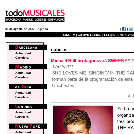
|
|
06 de agosto de 2026 |
Agenda
CINE-TV |
CD-DVD-LIBROS |
ELL@S |
ENTREVIST
noticias
Actualidad
Cartelera
Michael Ball protagonizará SWEENEY TO
17/02/2011
SHE LOVES ME, SINGING’ IN THE RAIN 
Actualidad
Cartelera
forman parte de la programación de este a
Chichester.
Actualidad
Cartelera
Se ha an
Actualidad
organiza
Cartelera
tres pr
THE RA
Actualidad