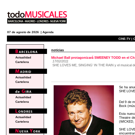
07 de agosto de 2026 |
Agenda
CINE-TV |
C
noticias
Actualidad
Michael Ball protagonizará SWEENEY TODD en el Chic
17/02/2011
Cartelera
SHE LOVES ME, SINGING’ IN THE RAIN y el musical de St
Actualidad
Cartelera
Se ha anun
SHE LOVE
Actualidad
Del 9 de m
Cartelera
Bock (músi
Esta nuev
Actualidad
Theatre d
(WICKED,
Cartelera
SHE LOVES
encuentran