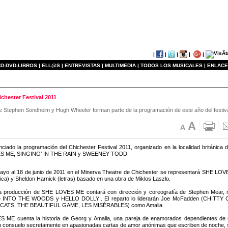
|
|
|
|
|
D-DVD-LIBROS |
ELL@S |
ENTREVISTAS |
MULTIMEDIA |
TODOS LOS MUSICALES |
ENLACE
hester Festival 2011
ephen Sondheim y Hugh Wheeler forman parte de la programación de este año del festival o
ciado la programación del Chichester Festival 2011, organizado en la localidad británica d
S ME, SINGING’ IN THE RAIN y SWEENEY TODD.
ayo al 18 de junio de 2011 en el Minerva Theatre de Chichester se representará SHE LOVES
ca) y Sheldon Harnick (letras) basado en una obra de Miklos Laszlo.
a producción de SHE LOVES ME contará con dirección y coreografía de Stephen Mear, re
e INTO THE WOODS y HELLO DOLLY!. El reparto lo liderarán Joe McFadden (CHITTY 
 CATS, THE BEAUTIFUL GAME, LES MISÉRABLES) como Amalia.
 ME cuenta la historia de Georg y Amalia, una pareja de enamorados dependientes de u
 consuelo secretamente en apasionadas cartas de amor anónimas que escriben de noche, si