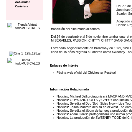
Actualidad
Del 27 de 
Cartelera
Jonathan 
Scarlett S
Adaptado a
Debbie Rey
transición del cine mudo al sonoro.
Del 24 de septiembre al 5 de noviembre tendrá lugar 
MISÉRABLES, PASSION, CHITTY CHITTY BANG BANG, THE 
Estrenado originariamente en Broadway en 1979, SWEENE
cabo de 15 años regresa a Londres como Sweeney Todd y
Enlaces de Interés
Página web oficial del Chichester Festival
Información Relacionada
Noticias: Michael Ball protagonizará MACK AND MAB
Noticias: GUYS AND DOLLS y GYPSY con Imelda Stau
Noticias: Se edita el Dvd ‘Both Sides Now - Live Tour 
Noticias: Jason Manford debuta en el West End co
Noticias: Se edita el álbum de la nueva producci
Noticias: Adam Garcia protagonizará una nueva pro
Noticias: La producción de SWEENEY TODD del Chich