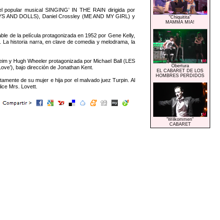
el popular musical SINGING’ IN THE RAIN dirigida por
GUYS AND DOLLS), Daniel Crossley (ME AND MY GIRL) y
"Chiquitita"
MAMMA MIA!
le de la película protagonizada en 1952 por Gene Kelly,
a historia narra, en clave de comedia y melodrama, la
im y Hugh Wheeler protagonizada por Michael Ball (LES
Obertura
’), bajo dirección de Jonathan Kent.
EL CABARET DE LOS
HOMBRES PERDIDOS
ente de su mujer e hija por el malvado juez Turpin. Al
ce Mrs. Lovett.
"Wilkommen"
CABARET