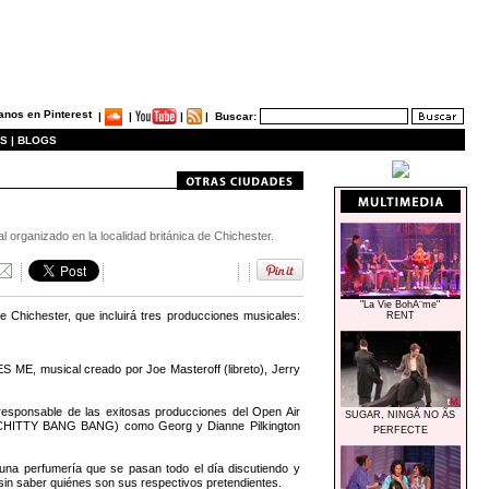
|
|
|
|
Buscar:
S |
BLOGS
rganizado en la localidad británica de Chichester.
"La Vie BohÃ¨me"
e Chichester, que incluirá tres producciones musicales:
RENT
 ME, musical creado por Joe Masteroff (libreto), Jerry
sponsable de las exitosas producciones del Open Air
SUGAR, NINGÃ NO ÃS
CHITTY BANG BANG) como Georg y Dianne Pilkington
PERFECTE
na perfumería que se pasan todo el día discutiendo y
n saber quiénes son sus respectivos pretendientes.