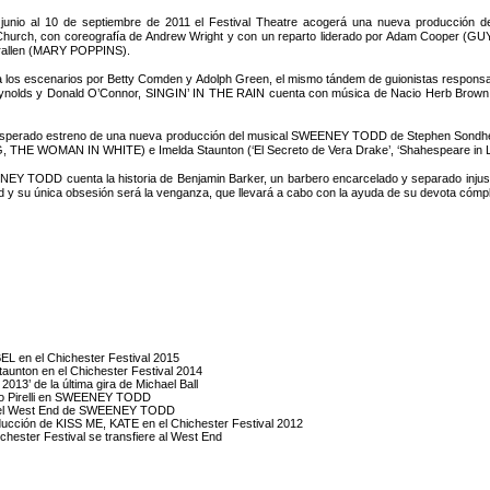
junio al 10 de septiembre de 2011 el Festival Theatre acogerá una nueva producción d
Church, con coreografía de Andrew Wright y con un reparto liderado por Adam Cooper (
trallen (MARY POPPINS).
 los escenarios por Betty Comden y Adolph Green, el mismo tándem de guionistas responsab
nolds y Donald O’Connor, SINGIN’ IN THE RAIN cuenta con música de Nacio Herb Brown. L
el esperado estreno de una nueva producción del musical SWEENEY TODD de Stephen Sondhe
WOMAN IN WHITE) e Imelda Staunton (‘El Secreto de Vera Drake’, ‘Shahespeare in Love
Y TODD cuenta la historia de Benjamin Barker, un barbero encarcelado y separado injustam
 su única obsesión será la venganza, que llevará a cabo con la ayuda de su devota cómpli
EL en el Chichester Festival 2015
nton en el Chichester Festival 2014
2013’ de la última gira de Michael Ball
mo Pirelli en SWEENEY TODD
ón del West End de SWEENEY TODD
ducción de KISS ME, KATE en el Chichester Festival 2012
ester Festival se transfiere al West End