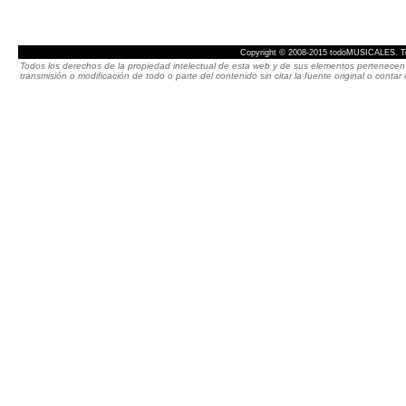
Copyright © 2008-2015 todoMUSICALES. To
Todos los derechos de la propiedad intelectual de esta web y de sus elementos pertenecen 
transmisión o modificación de todo o parte del contenido sin citar la fuente original o cont