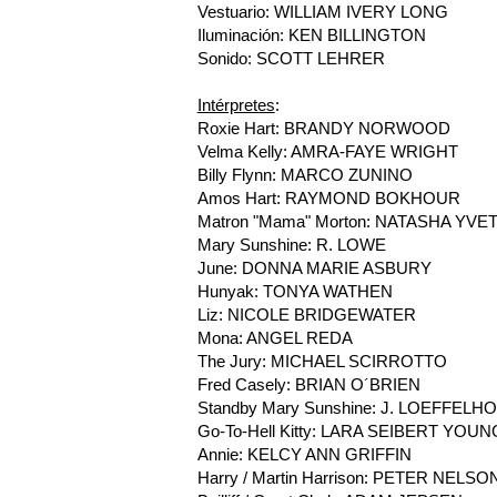
Vestuario: WILLIAM IVERY LONG
Iluminación: KEN BILLINGTON
Sonido: SCOTT LEHRER
Intérpretes
:
Roxie Hart: BRANDY NORWOOD
Velma Kelly: AMRA-FAYE WRIGHT
Billy Flynn: MARCO ZUNINO
Amos Hart: RAYMOND BOKHOUR
Matron "Mama" Morton: NATASHA YVE
Mary Sunshine: R. LOWE
June: DONNA MARIE ASBURY
Hunyak: TONYA WATHEN
Liz: NICOLE BRIDGEWATER
Mona: ANGEL REDA
The Jury: MICHAEL SCIRROTTO
Fred Casely: BRIAN O´BRIEN
Standby Mary Sunshine: J. LOEFFELH
Go-To-Hell Kitty: LARA SEIBERT YOUN
Annie: KELCY ANN GRIFFIN
Harry / Martin Harrison: PETER NELSO