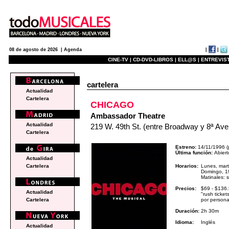
|
|
08 de agosto de 2026 |
Agenda
CINE-TV |
CD-DVD-LIBROS |
ELL@S |
ENTREVIST
cartelera
Actualidad
Cartelera
CHICAGO
Ambassador Theatre
Actualidad
219 W. 49th St. (entre Broadway y 8ª Av
Cartelera
Estreno:
14/11/1996 (
Última función:
Abiert
Actualidad
Horarios:
Lunes, mart
Cartelera
Domingo, 1
Matinales: 
Precios:
$69 - $136
Actualidad
"rush ticket
por persona
Cartelera
Duración:
2h 30m
Idioma:
Inglés
Actualidad