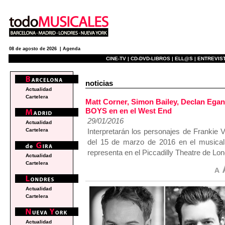
08 de agosto de 2026 |
Agenda
CINE-TV |
CD-DVD-LIBROS |
ELL@S |
ENTREVIST
noticias
Actualidad
Cartelera
Matt Corner, Simon Bailey, Declan Ega
BOYS en en el West End
29/01/2016
Actualidad
Interpretarán los personajes de Frankie 
Cartelera
del 15 de marzo de 2016 en el musical
representa en el Piccadilly Theatre de Lon
Actualidad
Cartelera
Actualidad
Cartelera
Actualidad