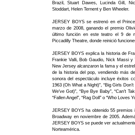
Brazil, Stuart Dawes, Lucinda Gill, Ni
Stoddart, Helen Ternent y Ben Wheeler.
JERSEY BOYS se estrenó en el Prince 
marzo de 2008, ganando el premio Olivie
último función en este teatro el 9 de 
Piccadilly Theatre, donde reinició funcion
JERSEY BOYS explica la historia de Fran
Frankie Valli, Bob Gaudio, Nick Massi 
New Jersey alcanzaron la fama y el estrel
de la historia del pop, vendiendo más d
sonora del espectáculo incluye éxitos 
1963 (Oh What a Night)”, “Big Girls Don’
We’ve Got)”, “Bye Bye Baby”, “Can’t Ta
“Fallen Angel”, “Rag Doll” o “Who Loves Y
JERSEY BOYS ha obtenido 55 premios int
Broadway en noviembre de 2005. Ademá
JERSEY BOYS se puede ver actualmente en
Norteamérica.