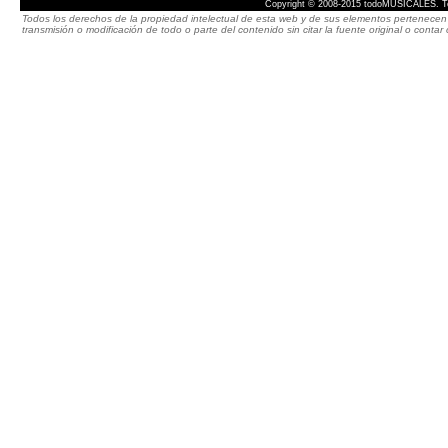
Copyright © 2008-2015 todoMUSICALES. To
Todos los derechos de la propiedad intelectual de esta web y de sus elementos pertenecen 
transmisión o modificación de todo o parte del contenido sin citar la fuente original o cont