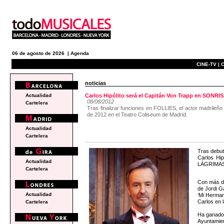
06 de agosto de 2026 |
Agenda
CINE-TV |
C
noticias
Actualidad
Carlos Hipólito será el Capitán Von Trapp en SONR
08/08/2012
Cartelera
Tras finalizar funciones en FOLLIES, el actor madrileñ
de 2012 en el Teatro Coliseum de Madrid.
Actualidad
Cartelera
Tras debut
Carlos Hip
Actualidad
LÁGRIMAS, 
Cartelera
Con más de
de Jordi Ga
Actualidad
‘Mi Herman
Carlos en l
Cartelera
Ha ganado 
Ayuntamien