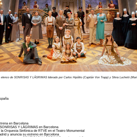
l elenco de SONRISAS Y LÁGRIMAS liderado por Carlos Hipólito (Capitán Von Trapp) y
Silvia Luchetti (Mar
España
trena en Barcelona
 en SONRISAS Y LÁGRIMAS en Barcelona
a Orquesta Sinfónica de RTVE en el Teatro Monumental
rid y anuncia su estreno en Barcelona