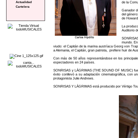
de la Comun
Actualidad
Cartelera
Ganador d
del género
de Howard 
La producc
Auditorio 
SONRISAS Y
mundo. En 
viudo: el Capitán de la marina austríaca Georg von Trapp
a Alemania, el Capitán, gran patriota, prefiere huir de Au
Con más de 50 años representándose en los principale
espectadores en 24 países.
SONRISAS y LÁGRIMAS (THE SOUND OF MUSIC) fue estren
éxito conllevó a su adaptación cinematográfica, con u
protagonista Julie Andrews.
SONRISAS Y LÁGRIMAS está producido por Vértigo Tours,