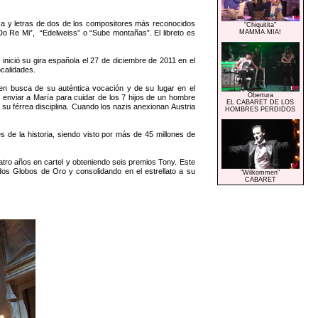
y letras de dos de los compositores más reconocidos
"Chiquitita"
o Re Mi”, “Edelweiss” o “Sube montañas”. El libreto es
MAMMA MIA!
inició su gira española el 27 de diciembre de 2011 en el
ocalidades.
n busca de su auténtica vocación y de su lugar en el
Obertura
enviar a María para cuidar de los 7 hijos de un hombre
EL CABARET DE LOS
 su férrea disciplina. Cuando los nazis anexionan Austria
HOMBRES PERDIDOS
e la historia, siendo visto por más de 45 millones de
 años en cartel y obteniendo seis premios Tony. Este
dos Globos de Oro y consolidando en el estrellato a su
"Wilkommen"
CABARET