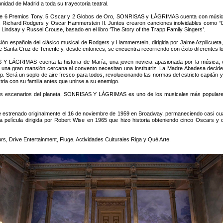
idad de Madrid a toda su trayectoria teatral.
e 6 Premios Tony, 5 Oscar y 2 Globos de Oro, SONRISAS y LÁGRIMAS cuenta con música 
: Richard Rodgers y Oscar Hammerstein II. Juntos crearon canciones inolvidables como “D
Lindsay y Russel Crouse, basado en el libro ‘The Story of the Trapp Family Singers’.
ión española del clásico musical de Rodgers y Hammerstein, dirigida por Jaime Azpilicueta, 
de Santa Cruz de Tenerife y, desde entonces, se encuentra recorriendo con éxito diferentes l
 LÁGRIMAS cuenta la historia de María, una joven novicia apasionada por la música, e
una gran mansión cercana al convento necesitan una institutriz. La Madre Abadesa decide 
. Será un soplo de aire fresco para todos, revolucionando las normas del estricto capitán y
stria con su familia antes que unirse a su enemigo.
s escenarios del planeta, SONRISAS Y LÁGRIMAS es uno de los musicales más populares d
ado originalmente el 16 de noviembre de 1959 en Broadway, permaneciendo casi cuatro
na película dirigida por Robert Wise en 1965 que hizo historia obteniendo cinco Oscars y 
 Drive Entertainment, Fluge, Actividades Culturales Riga y Qué Arte.