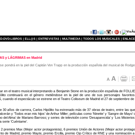
|
|
|
|
|
D-DVD-LIBROS |
ELL@S |
ENTREVISTAS |
MULTIMEDIA |
TODOS LOS MUSICALES |
ENLACE
ISAS y LÁGRIMAS en Madrid
o se pondrá en la piel del Capitán Von Trapp en la producción española del musical de Rod
ar en el teatro musical interpretando a Benjamin Stone en la producción española de FOLLIE
ólito continuará en el género metiéndose en la piel de uno de sus personajes favorit
cuando el espectáculo se estrene en el Teatro Coliseum de Madrid el 27 de septiembre de
 30 años de carrera, Carlos Hipólito ha estrenado más de 37 obras de teatro, entre las qu
lcerán y ‘Todos eran mis hijos’ de Arthur Miller; películas como ‘Ninette’ y ‘Sangre de Mayo
o del Alma’ de Mariano Barroso; y series de televisión como ‘Desaparecida’ y ‘Los Misterios
a serie ‘Cuéntame’.
2 premios Max (Mejor actor protagonista), 6 premios Unión de Actores (Mejor actor protagoni
to de Madrid, premio Mayte, premio Ercilla, premio Ojo Crítico de RNE y una nominación a