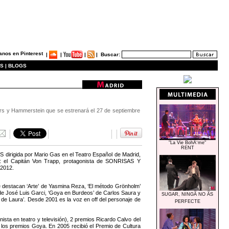
|
|
|
|
Buscar:
S |
BLOGS
gers y Hammerstein que se estrenará el 27 de septiembre
"La Vie BohÃ¨me"
RENT
S dirigida por Mario Gas en el Teatro Español de Madrid,
os: el Capitán Von Trapp, protagonista de SONRISAS Y
 2012.
e destacan ‘Arte’ de Yasmina Reza, ‘El método Grönholm’
’ de José Luis Garci, ‘Goya en Burdeos’ de Carlos Saura y
SUGAR, NINGÃ NO ÃS
 de Laura’. Desde 2001 es la voz en off del personaje de
PERFECTE
sta en teatro y televisión), 2 premios Ricardo Calvo del
 los premios Goya. En 2005 recibió el Premio de Cultura