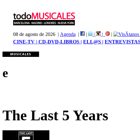
08 de agosto de 2026 |
Agenda
|
|
|
|
|
CINE-TV |
CD-DVD-LIBROS |
ELL@S |
ENTREVISTAS
e
The Last 5 Years