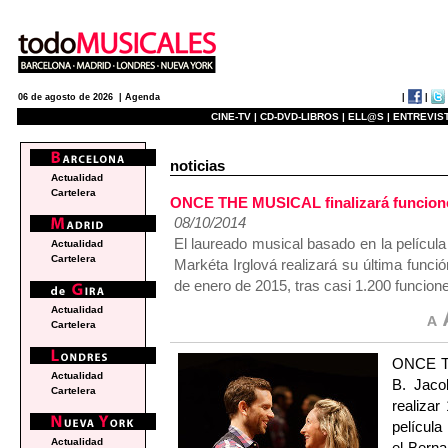
|
|
06 de agosto de 2026 |
Agenda
CINE-TV |
CD-DVD-LIBROS |
ELL@S |
ENTREVIST
noticias
Actualidad
Cartelera
ONCE THE MUSICAL finalizará funcion
08/10/2014
El laureado musical basado en la pelícu
Actualidad
Cartelera
Markéta Irglová realizará su última func
de enero de 2015, tras casi 1.200 funcion
Actualidad
Cartelera
ONCE TH
Actualidad
B. Jaco
Cartelera
realizar
películ
Actualidad
el Berna