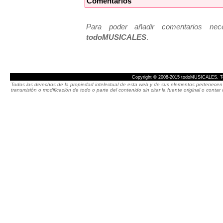
Comentarios
Para poder añadir comentarios neces
todoMUSICALES
.
Copyright © 2008-2015 todoMUSICALES. To
Todos los derechos de la propiedad intelectual de esta web y de sus elementos pertenecen 
transmisión o modificación de todo o parte del contenido sin citar la fuente original o cont