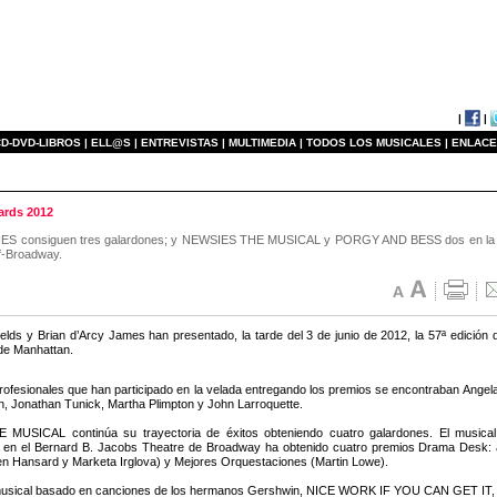
|
|
D-DVD-LIBROS |
ELL@S |
ENTREVISTAS |
MULTIMEDIA |
TODOS LOS MUSICALES |
ENLACE
rds 2012
S consiguen tres galardones; y NEWSIES THE MUSICAL y PORGY AND BESS dos en la 57ª
ff-Broadway.
elds y Brian d’Arcy James han presentado, la tarde del 3 de junio de 2012, la 57ª edició
de Manhattan.
profesionales que han participado en la velada entregando los premios se encontraban Angel
nn, Jonathan Tunick, Martha Plimpton y John Larroquette.
MUSICAL continúa su trayectoria de éxitos obteniendo cuatro galardones. El musical
 en el Bernard B. Jacobs Theatre de Broadway ha obtenido cuatro premios Drama Desk: al
en Hansard y Marketa Irglova) y Mejores Orquestaciones (Martin Lowe).
usical basado en canciones de los hermanos Gershwin, NICE WORK IF YOU CAN GET IT, pro