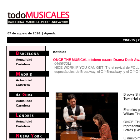
07 de agosto de 2026 |
Agenda
CINE-TV |
C
noticias
Actualidad
ONCE THE MUSICAL obtiene cuatro Drama Desk Awa
04/06/2012
Cartelera
NICE WORK IF YOU CAN GET IT y el revival de FOLLIE
espectáculos de Broadway, el Off-Broadway, y el Off-O
Actualidad
Cartelera
Brooke Shi
Town Hall 
Actualidad
Cartelera
Entre los 
William Fi
Actualidad
ONCE THE 
representa
Cartelera
Letras (Gl
El nuevo m