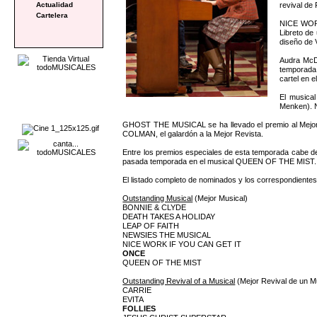
revival de
Actualidad
Cartelera
NICE WORK
Libreto de
diseño de 
Audra McD
temporada,
cartel en 
El musica
Menken). N
GHOST THE MUSICAL se ha llevado el premio al Mejor
COLMAN, el galardón a la Mejor Revista.
Entre los premios especiales de esta temporada cabe des
pasada temporada en el musical QUEEN OF THE MIST.
El listado completo de nominados y los correspondientes
Outstanding Musical
(Mejor Musical)
BONNIE & CLYDE
DEATH TAKES A HOLIDAY
LEAP OF FAITH
NEWSIES THE MUSICAL
NICE WORK IF YOU CAN GET IT
ONCE
QUEEN OF THE MIST
Outstanding Revival of a Musical
(Mejor Revival de un M
CARRIE
EVITA
FOLLIES