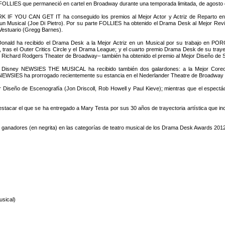
 FOLLIES que permaneció en cartel en Broadway durante una temporada limitada, de agosto 
 IF YOU CAN GET IT ha conseguido los premios al Mejor Actor y Actriz de Reparto en 
 un Musical (Joe Di Pietro). Por su parte FOLLIES ha obtenido el Drama Desk al Mejor Revi
Vestuario (Gregg Barnes).
onald ha recibido el Drama Desk a la Mejor Actriz en un Musical por su trabajo en PO
 tras el Outer Critics Circle y el Drama League; y el cuarto premio Drama Desk de su tr
el Richard Rodgers Theater de Broadway– también ha obtenido el premio al Mejor Diseño de
l Disney NEWSIES THE MUSICAL ha recibido también dos galardones: a la Mejor Coreogra
EWSIES ha prorrogado recientemente su estancia en el Nederlander Theatre de Broadway si
 Diseño de Escenografía (Jon Driscoll, Rob Howell y Paul Kieve); mientras que el e
tacar el que se ha entregado a Mary Testa por sus 30 años de trayectoria artística que inclu
 ganadores (en negrita) en las categorías de teatro musical de los Drama Desk Awards 2012 
usical)