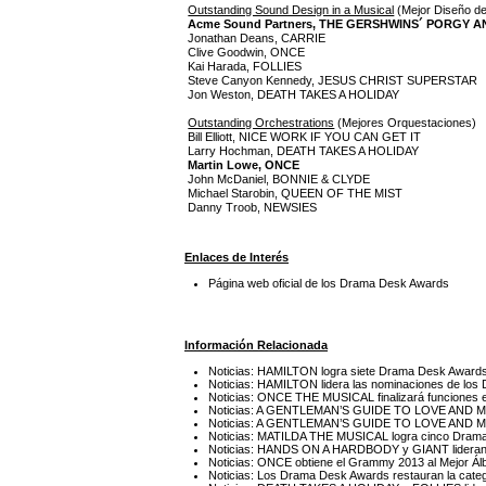
Outstanding Sound Design in a Musical
(Mejor Diseño de
Acme Sound Partners, THE GERSHWINS´ PORGY A
Jonathan Deans, CARRIE
Clive Goodwin, ONCE
Kai Harada, FOLLIES
Steve Canyon Kennedy, JESUS CHRIST SUPERSTAR
Jon Weston, DEATH TAKES A HOLIDAY
Outstanding Orchestrations
(Mejores Orquestaciones)
Bill Elliott, NICE WORK IF YOU CAN GET IT
Larry Hochman, DEATH TAKES A HOLIDAY
Martin Lowe, ONCE
John McDaniel, BONNIE & CLYDE
Michael Starobin, QUEEN OF THE MIST
Danny Troob, NEWSIES
Enlaces de Interés
Página web oficial de los Drama Desk Awards
Información Relacionada
Noticias: HAMILTON logra siete Drama Desk Award
Noticias: HAMILTON lidera las nominaciones de lo
Noticias: ONCE THE MUSICAL finalizará funciones 
Noticias: A GENTLEMAN’S GUIDE TO LOVE AND MU
Noticias: A GENTLEMAN’S GUIDE TO LOVE AND MUR
Noticias: MATILDA THE MUSICAL logra cinco Dram
Noticias: HANDS ON A HARDBODY y GIANT lideran 
Noticias: ONCE obtiene el Grammy 2013 al Mejor Ál
Noticias: Los Drama Desk Awards restauran la cate