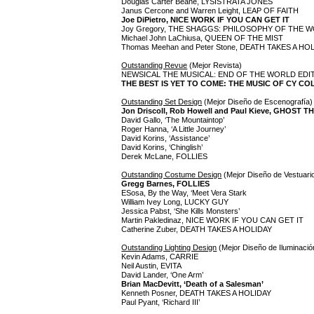
Douglas Carter Beane, LYSISTRATA JONES
Janus Cercone and Warren Leight, LEAP OF FAITH
Joe DiPietro, NICE WORK IF YOU CAN GET IT
Joy Gregory, THE SHAGGS: PHILOSOPHY OF THE 
Michael John LaChiusa, QUEEN OF THE MIST
Thomas Meehan and Peter Stone, DEATH TAKES A HO
Outstanding Revue
(Mejor Revista)
NEWSICAL THE MUSICAL: END OF THE WORLD EDI
THE BEST IS YET TO COME: THE MUSIC OF CY C
Outstanding Set Design
(Mejor Diseño de Escenografía)
Jon Driscoll, Rob Howell and Paul Kieve, GHOST 
David Gallo, ‘The Mountaintop’
Roger Hanna, ‘A Little Journey’
David Korins, ‘Assistance’
David Korins, ‘Chinglish’
Derek McLane, FOLLIES
Outstanding Costume Design
(Mejor Diseño de Vestuari
Gregg Barnes, FOLLIES
ESosa, By the Way, ‘Meet Vera Stark
William Ivey Long, LUCKY GUY
Jessica Pabst, ‘She Kills Monsters’
Martin Pakledinaz, NICE WORK IF YOU CAN GET IT
Catherine Zuber, DEATH TAKES A HOLIDAY
Outstanding Lighting Design
(Mejor Diseño de Iluminació
Kevin Adams, CARRIE
Neil Austin, EVITA
David Lander, ‘One Arm’
Brian MacDevitt, ‘Death of a Salesman’
Kenneth Posner, DEATH TAKES A HOLIDAY
Paul Pyant, ‘Richard III’