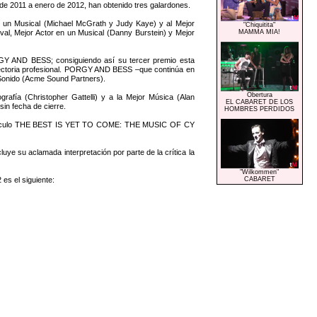
de 2011 a enero de 2012, han obtenido tres galardones.
un Musical (Michael McGrath y Judy Kaye) y al Mejor
"Chiquitita"
val, Mejor Actor en un Musical (Danny Burstein) y Mejor
MAMMA MIA!
RGY AND BESS; consiguiendo así su tercer premio esta
ayectoria profesional. PORGY AND BESS –que continúa en
 Sonido (Acme Sound Partners).
Obertura
fía (Christopher Gattelli) y a la Mejor Música (Alan
EL CABARET DE LOS
n fecha de cierre.
HOMBRES PERDIDOS
spectáculo THE BEST IS YET TO COME: THE MUSIC OF CY
ye su aclamada interpretación por parte de la crítica la
"Wilkommen"
es el siguiente:
CABARET