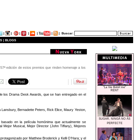
|
|
|
|
|
|
|
Buscar:
S |
BLOGS
 edición de estos premios que rinden homenaje a los
"La Vie BohÃ¨me"
RENT
n de los Drama Desk Awards, que se han entregado en el
a Lansbury, Bernadette Peters, Rick Elice, Maury Yeston,
SUGAR, NINGÃ NO ÃS
 basado en la película homónima que actualmente se
PERFECTE
 Mejor Musical, Mejor Director (John Tiffany), Mejores
tagonizado por Matthew Broderick y Kelli O’Hara; y el