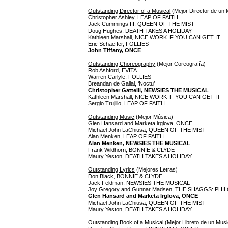
Outstanding Director of a Musical
(Mejor Director de un 
Christopher Ashley, LEAP OF FAITH
Jack Cummings III, QUEEN OF THE MIST
Doug Hughes, DEATH TAKES A HOLIDAY
Kathleen Marshall, NICE WORK IF YOU CAN GET IT
Eric Schaeffer, FOLLIES
John Tiffany, ONCE
Outstanding Choreography
(Mejor Coreografía)
Rob Ashford, EVITA
Warren Carlyle, FOLLIES
Breandan de Gallal, ‘Noctu’
Christopher Gattelli, NEWSIES THE MUSICAL
Kathleen Marshall, NICE WORK IF YOU CAN GET IT
Sergio Trujillo, LEAP OF FAITH
Outstanding Music
(Mejor Música)
Glen Hansard and Marketa lrglova, ONCE
Michael John LaChiusa, QUEEN OF THE MIST
Alan Menken, LEAP OF FAITH
Alan Menken, NEWSIES THE MUSICAL
Frank Wildhorn, BONNIE & CLYDE
Maury Yeston, DEATH TAKES A HOLIDAY
Outstanding Lyrics
(Mejores Letras)
Don Black, BONNIE & CLYDE
Jack Feldman, NEWSIES THE MUSICAL
Joy Gregory and Gunnar Madsen, THE SHAGGS: P
Glen Hansard and Marketa lrglova, ONCE
Michael John LaChiusa, QUEEN OF THE MIST
Maury Yeston, DEATH TAKES A HOLIDAY
Outstanding Book of a Musical
(Mejor Libreto de un Musi