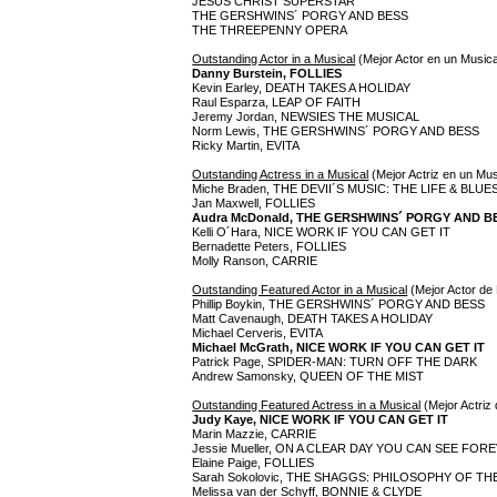
JESUS CHRIST SUPERSTAR
THE GERSHWINS´ PORGY AND BESS
THE THREEPENNY OPERA
Outstanding Actor in a Musical
(Mejor Actor en un Musica
Danny Burstein, FOLLIES
Kevin Earley, DEATH TAKES A HOLIDAY
Raul Esparza, LEAP OF FAITH
Jeremy Jordan, NEWSIES THE MUSICAL
Norm Lewis, THE GERSHWINS´ PORGY AND BESS
Ricky Martin, EVITA
Outstanding Actress in a Musical
(Mejor Actriz en un Mus
Miche Braden, THE DEVII´S MUSIC: THE LIFE & BLU
Jan Maxwell, FOLLIES
Audra McDonald, THE GERSHWINS´ PORGY AND B
Kelli O´Hara, NICE WORK IF YOU CAN GET IT
Bernadette Peters, FOLLIES
Molly Ranson, CARRIE
Outstanding Featured Actor in a Musical
(Mejor Actor de
Phillip Boykin, THE GERSHWINS´ PORGY AND BESS
Matt Cavenaugh, DEATH TAKES A HOLIDAY
Michael Cerveris, EVITA
Michael McGrath, NICE WORK IF YOU CAN GET IT
Patrick Page, SPIDER-MAN: TURN OFF THE DARK
Andrew Samonsky, QUEEN OF THE MIST
Outstanding Featured Actress in a Musical
(Mejor Actriz
Judy Kaye, NICE WORK IF YOU CAN GET IT
Marin Mazzie, CARRIE
Jessie Mueller, ON A CLEAR DAY YOU CAN SEE FOR
Elaine Paige, FOLLIES
Sarah Sokolovic, THE SHAGGS: PHILOSOPHY OF T
Melissa van der Schyff, BONNIE & CLYDE