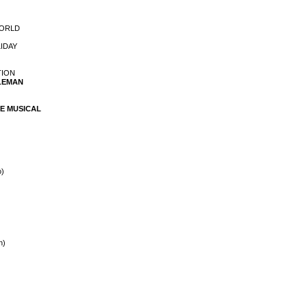
WORLD
LIDAY
TION
OLEMAN
THE MUSICAL
o)
n)