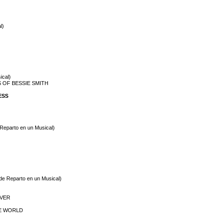
l)
ical)
ES OF BESSIE SMITH
ESS
 Reparto en un Musical)
 de Reparto en un Musical)
EVER
HE WORLD