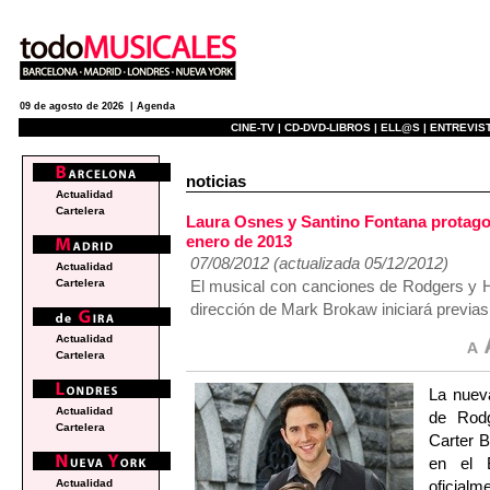
09 de agosto de 2026 |
Agenda
CINE-TV |
CD-DVD-LIBROS |
ELL@S |
ENTREVIST
noticias
Actualidad
Cartelera
Laura Osnes y Santino Fontana protag
enero de 2013
07/08/2012 (actualizada 05/12/2012)
Actualidad
El musical con canciones de Rodgers y H
Cartelera
dirección de Mark Brokaw iniciará previas
Actualidad
Cartelera
La nuev
Actualidad
de Rodg
Cartelera
Carter B
en el 
oficialm
Actualidad