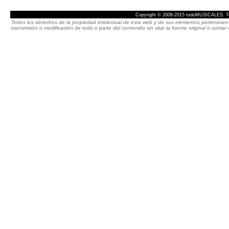
Copyright © 2008-2015 todoMUSICALES. To
Todos los derechos de la propiedad intelectual de esta web y de sus elementos pertenecen 
transmisión o modificación de todo o parte del contenido sin citar la fuente original o cont