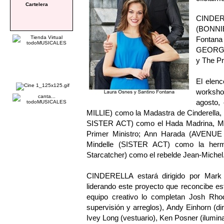
Cartelera
CINDER
(BONNI
Fontan
GEORGE,
y The Pr
El elenc
worksho
agosto,
MILLIE) como la Madastra de Cinderella
SISTER ACT) como el Hada Madrina, Mar
Primer Ministro; Ann Harada (AVENUE
Mindelle (SISTER ACT) como la herman
Starcatcher) como el rebelde Jean-Michel
CINDERELLA estará dirigido por Mark
liderando este proyecto que reconcibe es
equipo creativo lo completan Josh Rhod
supervisión y arreglos), Andy Einhorn (di
Ivey Long (vestuario), Ken Posner (ilumina