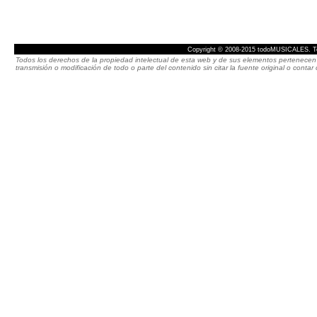
Copyright © 2008-2015 todoMUSICALES. To
Todos los derechos de la propiedad intelectual de esta web y de sus elementos pertenecen 
transmisión o modificación de todo o parte del contenido sin citar la fuente original o cont