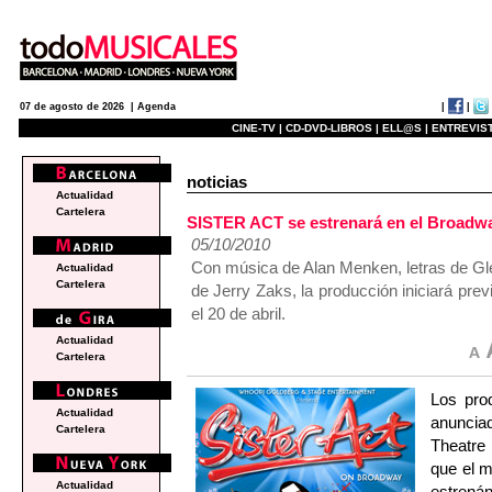
|
|
07 de agosto de 2026 |
Agenda
CINE-TV |
CD-DVD-LIBROS |
ELL@S |
ENTREVIST
noticias
Actualidad
Cartelera
SISTER ACT se estrenará en el Broadway
05/10/2010
Con música de Alan Menken, letras de Glenn
Actualidad
Cartelera
de Jerry Zaks, la producción iniciará pre
el 20 de abril.
Actualidad
Cartelera
Los pro
Actualidad
anunci
Cartelera
Theatre
que el m
Actualidad
estrenán