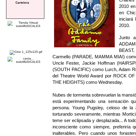
Cartelera
2010 en
en Chic
iniciar
2010.
Junto 
ADDAM
BEAST,
Carmello (PARADE, MAMMA MIA!) como 
Uncle Fester, Jackie Hoffman (HAI
(SOUTH PACIFIC) como Lurch, Adam Rieg
del Theatre World Award por ROCK OF 
THE HEIGHTS) como Wednesday.
Nubes de tormenta sobrevuelan la mansión
está experimentando una sensación que
persona. Young Pugsley, celoso de la 
torturando severamente, mientras Mortic
teme ser eclipsada y desplazada... A tod
inconsciente como siempre, preferiría
inalterables. Pero cuando unos foraste