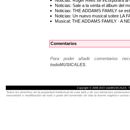
Noticias: Roger Rees se incorporará
Noticias: Sale a la venta el álbum d
Noticias: THE ADDAMS FAMILY se estre
Noticias: Un nuevo musical sobre LA
Musical: THE ADDAMS FAMILY · A 
Comentarios
Para poder añadir comentarios neces
todoMUSICALES
.
Copyright © 2008-2015 todoMUSICALES. To
Todos los derechos de la propiedad intelectual de esta web y de sus elementos pertenecen 
transmisión o modificación de todo o parte del contenido sin citar la fuente original o cont