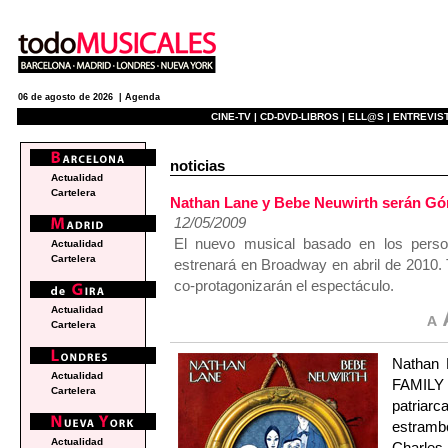
06 de agosto de 2026 |
Agenda
CINE-TV |
CD-DVD-LIBROS |
ELL@S |
ENTREVIST
noticias
Actualidad
Cartelera
Nathan Lane y Bebe Neuwirth serán G
12/05/2009
El nuevo musical basado en los perso
Actualidad
Cartelera
estrenará en Broadway en abril de 2010.
co-protagonizarán el espectáculo.
Actualidad
Cartelera
Nathan 
Actualidad
FAMILY 
Cartelera
patriarc
estramb
Actualidad
Charles