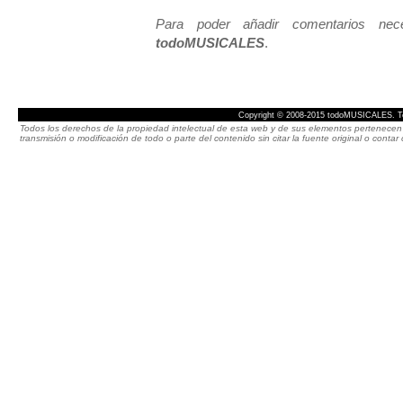
Para poder añadir comentarios neces
todoMUSICALES
.
Copyright © 2008-2015 todoMUSICALES. To
Todos los derechos de la propiedad intelectual de esta web y de sus elementos pertenecen 
transmisión o modificación de todo o parte del contenido sin citar la fuente original o cont