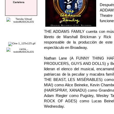
Cartelera
Después
ADDAMS 
Theatre
funcione
THE ADDAMS FAMILY cuenta con músic
libreto de Marshall Brickman y Rick
responsable de la producción de este 
espectáculo en Broadway.
Nathan Lane (A FUNNY THING 
PRODUCERS, GUYS AND DOLLS) y Beb
lideran el elenco del musical, encarna
patriarcas de la peculiar y macabra fam
THE BEAST, LES MISÉRABLES) como 
MIA!) como Alice Beineke, Kevin Chamb
(HAIRSPRAY, XANADU) como Grandmam
Adam Riegler como Pugsley, Wesley Tay
ROCK OF AGES) como Lucas Beinek
Wednesday.