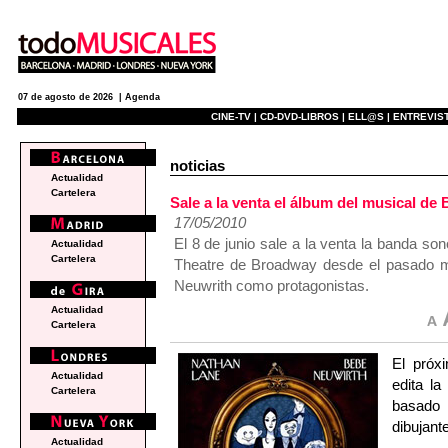
07 de agosto de 2026 |
Agenda
CINE-TV |
CD-DVD-LIBROS |
ELL@S |
ENTREVIST
noticias
Actualidad
Cartelera
Sale a la venta el álbum del musical
17/05/2010
El 8 de junio sale a la venta la banda so
Actualidad
Cartelera
Theatre de Broadway desde el pasado 
Neuwrith como protagonistas.
Actualidad
Cartelera
El próx
Actualidad
edita l
Cartelera
basado 
dibujan
Actualidad