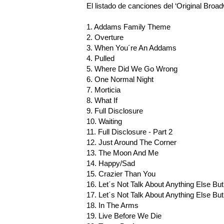
El listado de canciones del ‘Original Br
1. Addams Family Theme
2. Overture
3. When You´re An Addams
4. Pulled
5. Where Did We Go Wrong
6. One Normal Night
7. Morticia
8. What If
9. Full Disclosure
10. Waiting
11. Full Disclosure - Part 2
12. Just Around The Corner
13. The Moon And Me
14. Happy/Sad
15. Crazier Than You
16. Let´s Not Talk About Anything Else Bu
17. Let´s Not Talk About Anything Else Bu
18. In The Arms
19. Live Before We Die