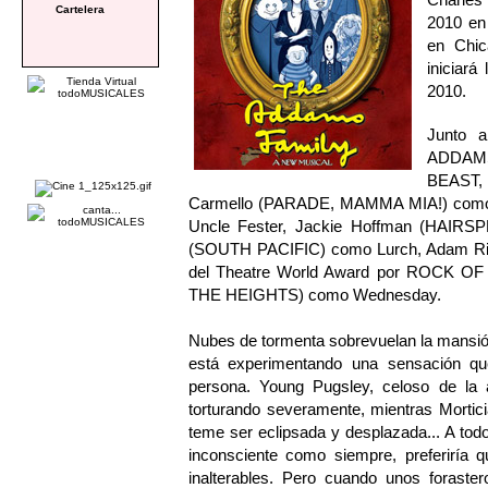
Cartelera
2010 en
en Chic
iniciar
2010.
Junto 
ADDAM
BEAST,
Carmello (PARADE, MAMMA MIA!) como 
Uncle Fester, Jackie Hoffman (HAI
(SOUTH PACIFIC) como Lurch, Adam Rieg
del Theatre World Award por ROCK OF 
THE HEIGHTS) como Wednesday.
Nubes de tormenta sobrevuelan la mansión
está experimentando una sensación que
persona. Young Pugsley, celoso de la 
torturando severamente, mientras Mortic
teme ser eclipsada y desplazada... A tod
inconsciente como siempre, preferiría
inalterables. Pero cuando unos foraste