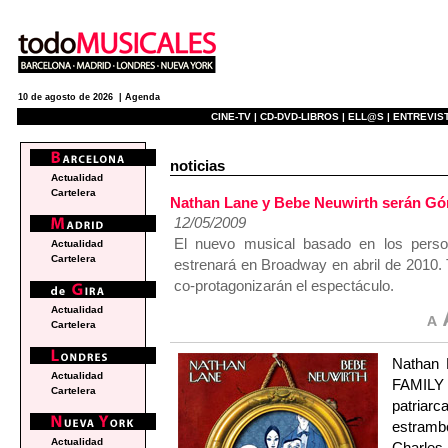
10 de agosto de 2026 |
Agenda
CINE-TV |
CD-DVD-LIBROS |
ELL@S |
ENTREVIST
noticias
Actualidad
Cartelera
Nathan Lane y Bebe Neuwirth serán G
12/05/2009
El nuevo musical basado en los perso
Actualidad
Cartelera
estrenará en Broadway en abril de 2010.
co-protagonizarán el espectáculo.
Actualidad
Cartelera
Nathan 
Actualidad
FAMILY 
Cartelera
patriarc
estramb
Actualidad
Charles