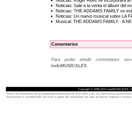
Noticias: Roger Rees se incorporará
Noticias: Sale a la venta el álbum d
Noticias: THE ADDAMS FAMILY se estre
Noticias: Un nuevo musical sobre LA
Musical: THE ADDAMS FAMILY · A 
Comentarios
Para poder añadir comentarios neces
todoMUSICALES
.
Copyright © 2008-2015 todoMUSICALES. To
Todos los derechos de la propiedad intelectual de esta web y de sus elementos pertenecen 
transmisión o modificación de todo o parte del contenido sin citar la fuente original o cont