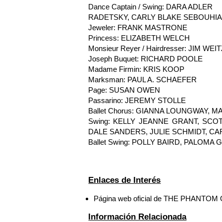
Dance Captain / Swing: DARA ADLER
RADETSKY, CARLY BLAKE SEBOUHI
Jeweler: FRANK MASTRONE
Princess: ELIZABETH WELCH
Monsieur Reyer / Hairdresser: JIM WEI
Joseph Buquet: RICHARD POOLE
Madame Firmin: KRIS KOOP
Marksman: PAUL A. SCHAEFER
Page: SUSAN OWEN
Passarino: JEREMY STOLLE
Ballet Chorus: GIANNA LOUNGWAY,
Swing: KELLY JEANNE GRANT, SCOT
DALE SANDERS, JULIE SCHMIDT, C
Ballet Swing: POLLY BAIRD, PALOMA 
Enlaces de Interés
Página web oficial de THE PHANTO
Información Relacionada