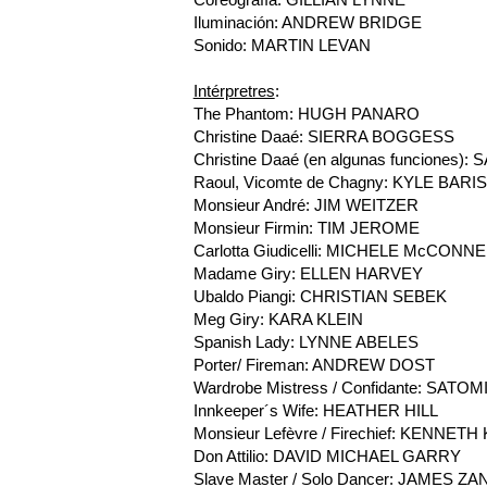
Iluminación: ANDREW BRIDGE
Sonido: MARTIN LEVAN
Intérpretres
:
The Phantom: HUGH PANARO
Christine Daaé: SIERRA BOGGESS
Christine Daaé (en algunas funciones)
Raoul, Vicomte de Chagny: KYLE BARI
Monsieur André: JIM WEITZER
Monsieur Firmin: TIM JEROME
Carlotta Giudicelli: MICHELE McCONNE
Madame Giry: ELLEN HARVEY
Ubaldo Piangi: CHRISTIAN SEBEK
Meg Giry: KARA KLEIN
Spanish Lady: LYNNE ABELES
Porter/ Fireman: ANDREW DOST
Wardrobe Mistress / Confidante: SAT
Innkeeper´s Wife: HEATHER HILL
Monsieur Lefèvre / Firechief: KENNET
Don Attilio: DAVID MICHAEL GARRY
Slave Master / Solo Dancer: JAMES Z