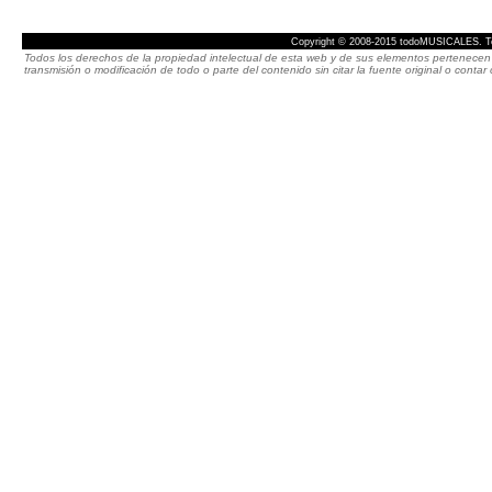
Copyright © 2008-2015 todoMUSICALES. To
Todos los derechos de la propiedad intelectual de esta web y de sus elementos pertenecen 
transmisión o modificación de todo o parte del contenido sin citar la fuente original o cont