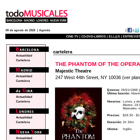
|
|
09 de agosto de 2026 |
Agenda
CINE-TV |
CD-DVD-LIBROS |
ELL@S |
ENTREVIST
cartelera
Actualidad
Cartelera
THE PHANTOM OF THE OPER
Majestic Theatre
Actualidad
247 West 44th Street, NY 10036
(ver plan
Cartelera
Estreno:
26/01/1988 (
Última función:
Abiert
Actualidad
Horarios:
Lunes, y de
Cartelera
Martes, 19.
Matinales: 
Precios:
$26.50 - $
Actualidad
Duración:
2h 30m
Cartelera
Idioma:
Inglés
Actualidad