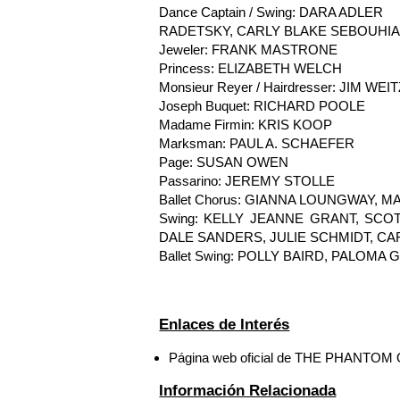
Dance Captain / Swing: DARA ADLER
RADETSKY, CARLY BLAKE SEBOUHI
Jeweler: FRANK MASTRONE
Princess: ELIZABETH WELCH
Monsieur Reyer / Hairdresser: JIM WEI
Joseph Buquet: RICHARD POOLE
Madame Firmin: KRIS KOOP
Marksman: PAUL A. SCHAEFER
Page: SUSAN OWEN
Passarino: JEREMY STOLLE
Ballet Chorus: GIANNA LOUNGWAY,
Swing: KELLY JEANNE GRANT, SCOT
DALE SANDERS, JULIE SCHMIDT, C
Ballet Swing: POLLY BAIRD, PALOMA 
Enlaces de Interés
Página web oficial de THE PHANTO
Información Relacionada