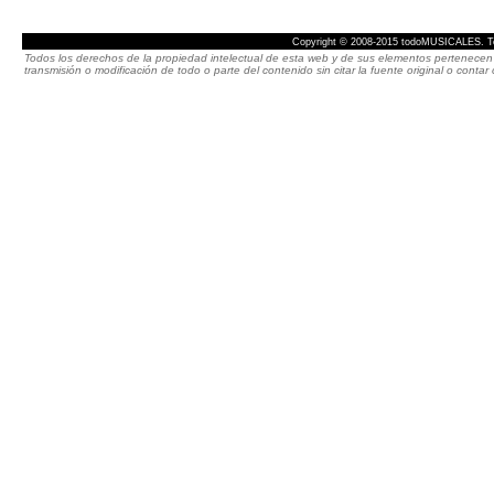
Copyright © 2008-2015 todoMUSICALES. To
Todos los derechos de la propiedad intelectual de esta web y de sus elementos pertenecen 
transmisión o modificación de todo o parte del contenido sin citar la fuente original o cont