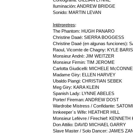
Iluminación: ANDREW BRIDGE
Sonido: MARTIN LEVAN
Intérpretres
:
The Phantom: HUGH PANARO
Christine Daaé: SIERRA BOGGESS
Christine Daaé (en algunas funciones)
Raoul, Vicomte de Chagny: KYLE BARI
Monsieur André: JIM WEITZER
Monsieur Firmin: TIM JEROME
Carlotta Giudicelli: MICHELE McCONNE
Madame Giry: ELLEN HARVEY
Ubaldo Piangi: CHRISTIAN SEBEK
Meg Giry: KARA KLEIN
Spanish Lady: LYNNE ABELES
Porter/ Fireman: ANDREW DOST
Wardrobe Mistress / Confidante: SAT
Innkeeper´s Wife: HEATHER HILL
Monsieur Lefèvre / Firechief: KENNET
Don Attilio: DAVID MICHAEL GARRY
Slave Master / Solo Dancer: JAMES Z