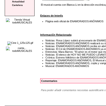
Actualidad
El musical cuenta con Blanca Li en la dirección escénic
Cartelera
Enlaces de Interés
Página web oficial de ENAMORADOS ANÓNIMOS
Información Relacionada
Noticias: Rosa López subirá al escenario de 
Noticias: ENAMORADOS ANÓNIMOS realizará su últim
Noticias: ENAMORADOS ANÓNIMOS recibe en abril la 
Noticias: El Cd de ENAMORADOS ANÓNIMOS ya est
Entrevista: Mara Barros: “El amor es el motor que 
Noticias: El elenco de HOY NO ME PUEDO LEV
Crónica: Estreno folklórico de ENAMORADOS ANÓNI
Reportaje: ENAMORADOS ANÓNIMOS, El Musical de 
Noticias: ENAMORADOS ANÓNIMOS, copla y vanguard
Musical: ENAMORADOS ANÓNIMOS
Comentarios
Para poder añadir comentarios necesitas autentificarte 