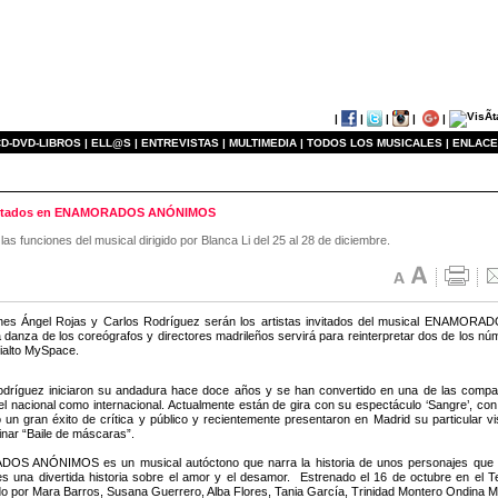
|
|
|
|
|
D-DVD-LIBROS |
ELL@S |
ENTREVISTAS |
MULTIMEDIA |
TODOS LOS MUSICALES |
ENLACE
 invitados en ENAMORADOS ANÓNIMOS
as funciones del musical dirigido por Blanca Li del 25 al 28 de diciembre.
ines Ángel Rojas y Carlos Rodríguez serán los artistas invitados del musical ENAMORA
la danza de los coreógrafos y directores madrileños servirá para reinterpretar dos de los 
Rialto MySpace.
odríguez iniciaron su andadura hace doce años y se han convertido en una de las comp
vel nacional como internacional. Actualmente están de gira con su espectáculo ‘Sangre’, c
un gran éxito de crítica y público y recientemente presentaron en Madrid su particular v
linar “Baile de máscaras”.
S ANÓNIMOS es un musical autóctono que narra la historia de unos personajes que 
es una divertida historia sobre el amor y el desamor. Estrenado el 16 de octubre en el 
 por Mara Barros, Susana Guerrero, Alba Flores, Tania García, Trinidad Montero Ondina Ma