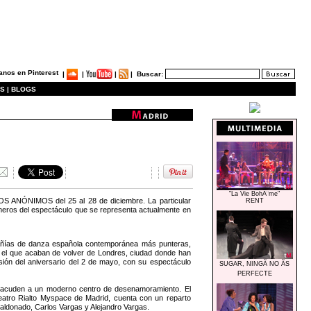
|
|
|
|
Buscar:
S |
BLOGS
"La Vie BohÃ¨me"
DOS ANÓNIMOS del 25 al 28 de diciembre. La particular
RENT
números del espectáculo que se representa actualmente en
añías de danza española contemporánea más punteras,
on el que acaban de volver de Londres, ciudad donde han
isión del aniversario del 2 de mayo, con su espectáculo
SUGAR, NINGÃ NO ÃS
PERFECTE
acuden a un moderno centro de desenamoramiento. El
Teatro Rialto Myspace de Madrid, cuenta con un reparto
ldonado, Carlos Vargas y Alejandro Vargas.