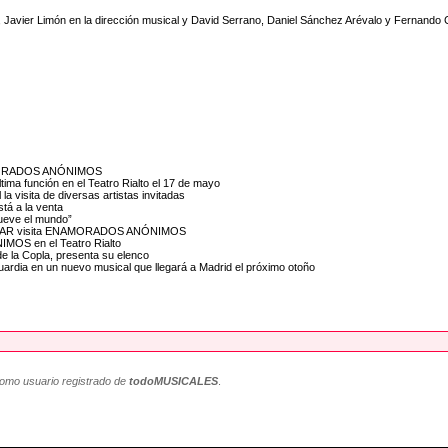
a, Javier Limón en la dirección musical y David Serrano, Daniel Sánchez Arévalo y Fernando
ENAMORADOS ANÓNIMOS
a función en el Teatro Rialto el 17 de mayo
visita de diversas artistas invitadas
á a la venta
mueve el mundo”
ANTAR visita ENAMORADOS ANÓNIMOS
MOS en el Teatro Rialto
la Copla, presenta su elenco
ia en un nuevo musical que llegará a Madrid el próximo otoño
como usuario registrado de
todoMUSICALES
.