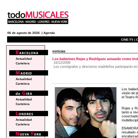
06 de agosto de 2026 |
Agenda
CINE-TV |
C
noticias
Actualidad
Los bailarines Rojas y Rodríguez actuarán como
16/12/2008
Cartelera
Los coreógrafos y directores madrileños participarán en l
Actualidad
Cartelera
Los bailar
visión de 
el Teatro 
Actualidad
Cartelera
Rojas y R
tanto a ni
cosechado 
Actualidad
multidiscip
Cartelera
ENAMORADO
resultado 
encabezado