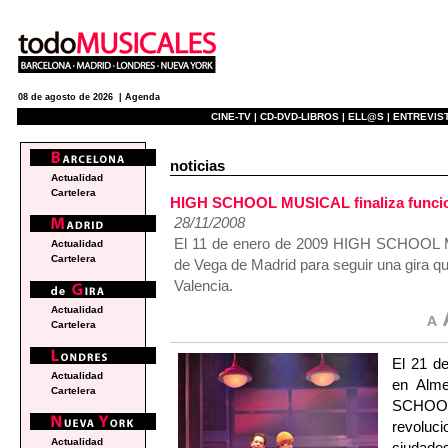
08 de agosto de 2026 |
Agenda
CINE-TV |
CD-DVD-LIBROS |
ELL@S |
ENTREVIST
noticias
Actualidad
Cartelera
HIGH SCHOOL MUSICAL finaliza funcion
28/11/2008
El 11 de enero de 2009 HIGH SCHOOL MUS
Actualidad
Cartelera
de Vega de Madrid para seguir una gira que
Valencia.
Actualidad
Cartelera
El 21 de
Actualidad
en Alme
Cartelera
SCHOOL
revoluc
Actualidad
ciudades