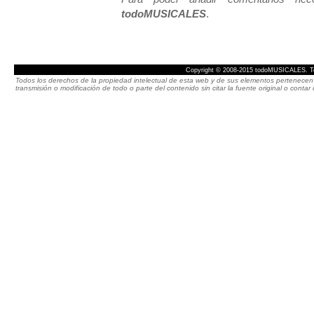
todoMUSICALES
.
Copyright © 2008-2015 todoMUSICALES. To
Todos los derechos de la propiedad intelectual de esta web y de sus elementos pertenecen 
transmisión o modificación de todo o parte del contenido sin citar la fuente original o cont