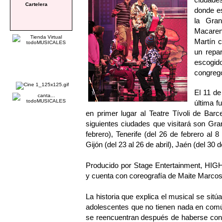
Cartelera
donde es
la Gran
Macaren
Martín 
un repar
escogid
congregó
El 11 d
última f
en primer lugar al Teatre Tívoli de Bar
siguientes ciudades que visitará son Gran
febrero), Tenerife (del 26 de febrero al 
Gijón (del 23 al 26 de abril), Jaén (del 30 
Producido por Stage Entertainment, HIG
y cuenta con coreografía de Maite Marcos
La historia que explica el musical se sitú
adolescentes que no tienen nada en comú
se reencuentran después de haberse cono