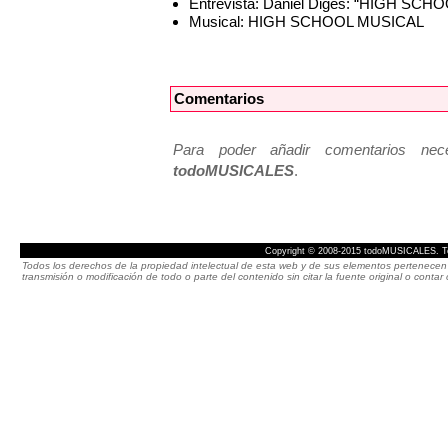
Entrevista: Daniel Diges: “HIGH SCHO
Musical: HIGH SCHOOL MUSICAL
Comentarios
Para poder añadir comentarios neces
todoMUSICALES
.
Copyright © 2008-2015 todoMUSICALES. To
Todos los derechos de la propiedad intelectual de esta web y de sus elementos pertenecen 
transmisión o modificación de todo o parte del contenido sin citar la fuente original o cont