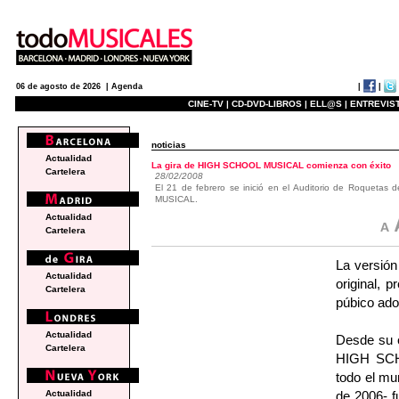
|
|
06 de agosto de 2026 |
Agenda
CINE-TV |
CD-DVD-LIBROS |
ELL@S |
ENTREVIST
noticias
Actualidad
La gira de HIGH SCHOOL MUSICAL comienza con éxito
Cartelera
28/02/2008
El 21 de febrero se inició en el Auditorio de Roquetas 
MUSICAL.
Actualidad
Cartelera
La versión
Actualidad
original, 
Cartelera
púbico ado
Actualidad
Desde su e
Cartelera
HIGH SCHO
todo el mu
de 2006- f
Actualidad