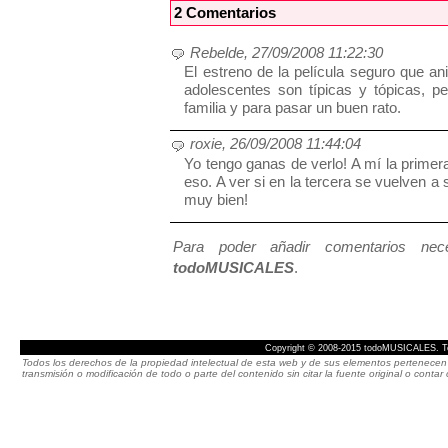
2 Comentarios
Rebelde, 27/09/2008 11:22:30
El estreno de la película seguro que an
adolescentes son típicas y tópicas, p
familia y para pasar un buen rato.
roxie, 26/09/2008 11:44:04
Yo tengo ganas de verlo! A mí la primer
eso. A ver si en la tercera se vuelven a
muy bien!
Para poder añadir comentarios neces
todoMUSICALES
.
Copyright © 2008-2015 todoMUSICALES. To
Todos los derechos de la propiedad intelectual de esta web y de sus elementos pertenecen 
transmisión o modificación de todo o parte del contenido sin citar la fuente original o cont