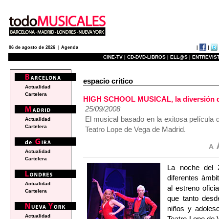
|
|
06 de agosto de 2026 |
Agenda
CINE-TV |
CD-DVD-LIBROS |
ELL@S |
ENTREVIST
espacio crítico
Actualidad
Cartelera
HIGH SCHOOL MUSICAL, la diversión qu
25/09/2008
El musical basado en la exitosa película 
Actualidad
Cartelera
Teatro Lope de Vega de Madrid.
Actualidad
Cartelera
La noche del 
diferentes àmbit
Actualidad
al estreno ofi
Cartelera
que tanto desd
niños y adoles
Actualidad
Teatro Lope de 