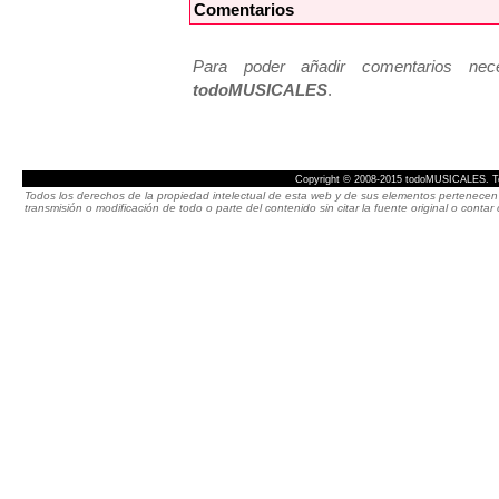
Comentarios
Para poder añadir comentarios neces
todoMUSICALES
.
Copyright © 2008-2015 todoMUSICALES. To
Todos los derechos de la propiedad intelectual de esta web y de sus elementos pertenecen 
transmisión o modificación de todo o parte del contenido sin citar la fuente original o cont