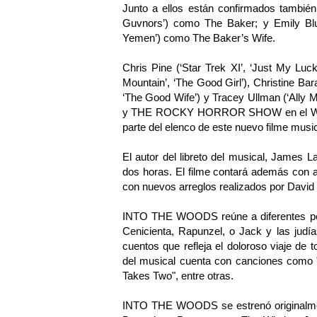
Junto a ellos están confirmados tam
Guvnors’) como The Baker; y Emily Blun
Yemen’) como The Baker’s Wife.
Chris Pine (‘Star Trek XI’, ‘Just My Luck’
Mountain’, ‘The Good Girl’), Christine 
‘The Good Wife’) y Tracey Ullman (‘Ally 
y THE ROCKY HORROR SHOW en el West 
parte del elenco de este nuevo filme music
El autor del libreto del musical, James La
dos horas. El filme contará además con 
con nuevos arreglos realizados por Dav
INTO THE WOODS reúne a diferentes pers
Cenicienta, Rapunzel, o Jack y las judía
cuentos que refleja el doloroso viaje de
del musical cuenta con canciones como "C
Takes Two", entre otras.
INTO THE WOODS se estrenó originalmen