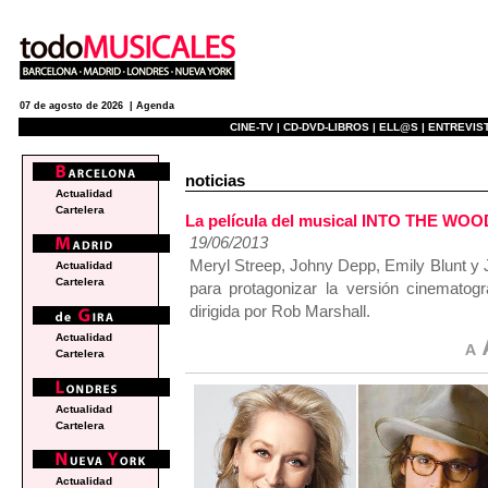
07 de agosto de 2026 |
Agenda
CINE-TV |
CD-DVD-LIBROS |
ELL@S |
ENTREVIST
noticias
Actualidad
Cartelera
La película del musical INTO THE WOO
19/06/2013
Meryl Streep, Johny Depp, Emily Blunt y
Actualidad
Cartelera
para protagonizar la versión cinematog
dirigida por Rob Marshall.
Actualidad
Cartelera
Actualidad
Cartelera
Actualidad