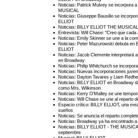
Noticias: Patrick Mulvey se incorpora
MUSICAL
Noticias: Giuseppe Bausilio se incorpo
ELLIOT
Noticias: BILLY ELLIOT THE MUSICAL 
Entrevista: Will Chase: “Creo que cada a
Noticias: Emily Skinner se une a la 
Noticias: Peter Mazurowski debuta en B
ELLIOT
Noticias: Jacob Clemente interpretará
en Broadway
Noticias: Philip Whitchurch se incorp
Noticias: Nuevas incorporaciones juve
Noticias: Dayton Tavares y Liam Redhea
Noticias: BILLY ELLIOT en Broadway da
como Mrs. Wilkinson
Noticias: Kerry O’Malley se une tempo
Noticias: Will Chase se une al repart
Espacio crítico: BILLY ELLIOT, una mez
sueños
Noticias: Se anuncia el reparto compl
Noticias: Broadway ya ha encontrado a s
Noticias: BILLY ELLIOT - THE MUSICA
septiembre
Musical: BILLY ELLIOT