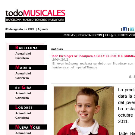
|
|
09 de agosto de 2026 |
Agenda
CINE-TV |
CD-DVD-LIBROS |
ELL@S |
ENTREVIST
noticias
Actualidad
Tade Biesinger se incorpora a BILLY ELLIOT THE MUSICA
Cartelera
20/04/2011
El joven intérprete realizará su debut en Broadway con 
funciones en el Imperial Theatre.
Actualidad
Cartelera
La prod
Actualidad
dará la 
Cartelera
del jove
ha esta
Actualidad
octubre 
Cartelera
2011.
Tade Bi
Actualidad