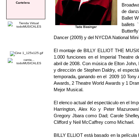
Cartelera
Broadwa
de danza
Ballet W
ballets
Butterf
Dancer (2009) y del NYCDA National Mini
El montaje de BILLY ELLIOT THE MUSIC
1.000 funciones en el Imperial Theatre 
abril de 2008. Con música de Elton John, l
y dirección de Stephen Daldry, el espectác
temporada, ganando en el 2009 10 Tony A
Awards, 2 Theatre World Awards y 1 Dram
Mejor Musical.
El elenco actual del espectáculo en el Im
Harrington, Alex Ko y Peter Mazurows
Gregory Jbara como Dad; Carole Shell
Clifford y Neil McCaffrey como Michael.
BILLY ELLIOT está basado en la película 