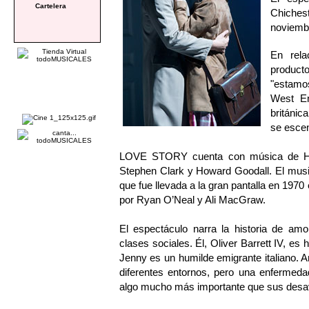
Cartelera
Chiches
noviembr
En rela
product
"estamo
West En
británic
se escen
LOVE STORY cuenta con música de Howa
Stephen Clark y Howard Goodall. El music
que fue llevada a la gran pantalla en 1970 
por Ryan O’Neal y Ali MacGraw.
El espectáculo narra la historia de amo
clases sociales. Él, Oliver Barrett IV, es
Jenny es un humilde emigrante italiano. 
diferentes entornos, pero una enfermeda
algo mucho más importante que sus desa