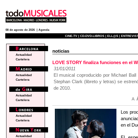
08 de agosto de 2026 |
Agenda
CINE-TV |
CD-DVD-LIBROS |
ELL@S |
ENTREVIST
noticias
Actualidad
Cartelera
LOVE STORY finaliza funciones en el We
31/01/2011
El musical coproducido por Michael Ball
Actualidad
Cartelera
Stephan Clark (libreto y letras) se estr
de 2010.
Actualidad
Cartelera
Los pro
Actualidad
anunciad
Cartelera
en el Du
Actualidad
El espe