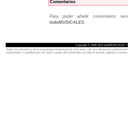
Comentarios
Para poder añadir comentarios neces
todoMUSICALES
.
Copyright © 2008-2015 todoMUSICALES. To
Todos los derechos de la propiedad intelectual de esta web y de sus elementos pertenecen 
transmisión o modificación de todo o parte del contenido sin citar la fuente original o cont