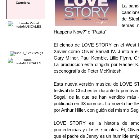
Cartelera
La band
cancion
de Step
temas 
Happens Now?” o “Pasta”.
El elenco de LOVE STORY en el West E
Xavier como Oliver Barratt IV. Junto a e
Gary Milner. Paul Kemble, Lillie Flynn, 
La producción está dirigida por Rachel 
escenografía de Peter McKintosh.
Esta nueva versión musical de LOVE STOR
festival de Chichester durante la primaver
Segal, de la que se han vendido más 
publicada en 33 idiomas. La novela fue lle
por Arthur Hiller, con guión del mismo Se
LOVE STORY es la historia de amor 
procedencias y clases sociales. Él, Olive
que el padre de Jenny es un humilde emigr