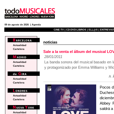
09 de agosto de 2026 |
Agenda
CINE-TV |
CD-DVD-LIBROS |
ELL@S |
ENTREVIST
noticias
Actualidad
Cartelera
Sale a la venta el álbum del musical 
28/01/2011
La banda sonora del musical basado en l
Actualidad
Cartelera
y protagonizado por Emma Williams y Micha
Actualidad
Cartelera
Pocos d
Duchess
Actualidad
diciembr
Cartelera
Abbey R
saldrá a
Actualidad