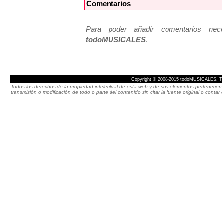
Comentarios
Para poder añadir comentarios neces
todoMUSICALES
.
Copyright © 2008-2015 todoMUSICALES. To
Todos los derechos de la propiedad intelectual de esta web y de sus elementos pertenecen 
transmisión o modificación de todo o parte del contenido sin citar la fuente original o cont