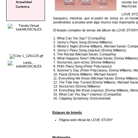
novela fue
Actualidad
MacGraw.
Cartelera
LOVE STORY
banquero, mientras que el padre de Jenny es un humild
poniéndoles a prueba ante algo mucho más importante q
El listado completo de temas del álbum de LOVE STORY e
1. What Can You Say? (Compañía)
2. Jenny’s Piano Song (Emma Williams)
3. Winter’s Night (Emma Williams, Michael Xavier, Comp
4. Jenny’s Piano Song (reprise) (Emma Williams)
5. The Recital (Michael Xavier, Compañía)
6. What Happens Now? (Michael Xavier, Emma Williams
7. Nocturnes (pre-echo) (Emma Williams)
8. Phil’s Piano Song (Peter Polycarpou)
9. Summer’s Day (Peter Polycarpou, Emma Williams, Mi
10. Pasta (Emma Williams, Michael Xavier)
11. Everything We Know (Michael Xavier, Emma Williams
12. The Tide Has Turned (Emma Williams, Michael Xavi
13. Nocturnes (Emma Williams)
14. Everything We Know (reprise) (Emma Williams, Micha
15. What Can You Say? (reprise) (Compañía)
16. Clapping Symphony (Instrumental)
Enlaces de Interés
Página web oficial de LOVE STORY
Multimedia