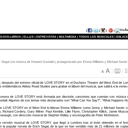
|
|
|
|
|
D-DVD-LIBROS |
ELL@S |
ENTREVISTAS |
MULTIMEDIA |
TODOS LOS MUSICALES |
ENLACE
c Segal con música de Howard Goodall y protagonizado por Emma Williams y Michael Xavier sa
 después del estreno oficial de LOVE STORY en el Duchess Theatre del West End de Lond
os emblemáticos Abbey Road Studios para grabar el álbum del musical, que saldrá a la venta e
sonora de LOVE STORY está formada por dieciséis canciones que cuentan con música de
odall. Algunos de sus temas más destacados son “What Can You Say?”, “What Happens No
de LOVE STORY en el West End lo lideran Emma Williams como Jenny y Michael Xavier como
, Richard Cordery, Gary Milner. Paul Kemble, Lillie Flynn, Christopher Killick, Jamie Musc
anaugh, con dirección musical de Stephen Ridley y escenografía de Peter McKintosh.
 versión musical de LOVE STORY, que llegó a Londres tras el éxito obtenido en el fest
en la popular novela de Erich Segal, de la que se han vendido más de 21 millones de copi