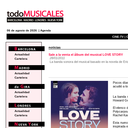
06 de agosto de 2026 |
Agenda
CINE-TV |
C
noticias
Actualidad
Sale a la venta el álbum del musical LOVE STORY
28/01/2011
Cartelera
La banda sonora del musical basado en la novela de Eri
Actualidad
Cartelera
Pocos días
acudió a l
Actualidad
La banda 
Cartelera
Howard Go
El elenco 
Actualidad
Polycarpou
Rachel Kav
Cartelera
Esta nueva
inspirada 