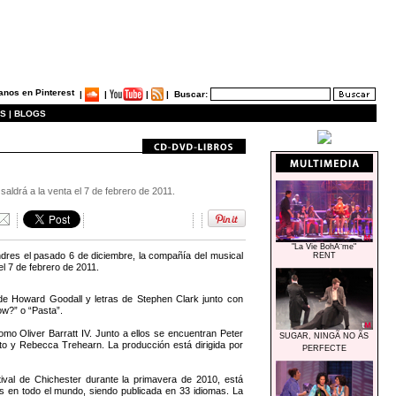
|
|
|
|
Buscar:
S |
BLOGS
ldrá a la venta el 7 de febrero de 2011.
"La Vie BohÃ¨me"
res el pasado 6 de diciembre, la compañía del musical
RENT
l 7 de febrero de 2011.
 Howard Goodall y letras de Stephen Clark junto con
w?” o “Pasta”.
 Oliver Barratt IV. Junto a ellos se encuentran Peter
SUGAR, NINGÃ NO ÃS
ato y Rebecca Trehearn. La producción está dirigida por
PERFECTE
ival de Chichester durante la primavera de 2010, está
as en todo el mundo, siendo publicada en 33 idiomas. La