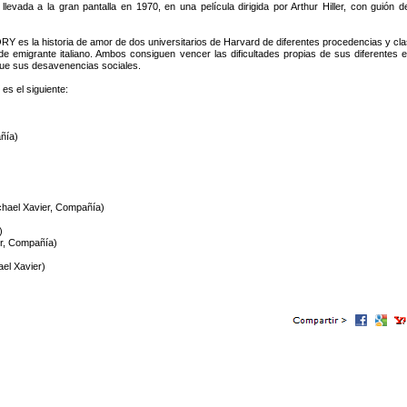
 llevada a la gran pantalla en 1970, en una película dirigida por Arthur Hiller, con guión
 es la historia de amor de dos universitarios de Harvard de diferentes procedencias y clases
e emigrante italiano. Ambos consiguen vencer las dificultades propias de sus diferentes
ue sus desavenencias sociales.
s el siguiente:
añía)
)
chael Xavier, Compañía)
)
er, Compañía)
el Xavier)