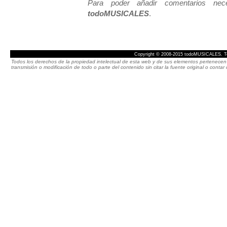
Para poder añadir comentarios neces
todoMUSICALES
.
Copyright © 2008-2015 todoMUSICALES. To
Todos los derechos de la propiedad intelectual de esta web y de sus elementos pertenecen 
transmisión o modificación de todo o parte del contenido sin citar la fuente original o cont