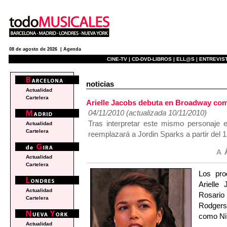
08 de agosto de 2026 |
Agenda
CINE-TV |
CD-DVD-LIBROS |
ELL@S |
ENTREVIST
noticias
Actualidad
Cartelera
Arielle Jacobs debuta en Broadway co
04/11/2010 (actualizada 10/11/2010)
Tras interpretar este mismo personaje e
Actualidad
Cartelera
reemplazará a Jordin Sparks a partir del 
Actualidad
Cartelera
Los pr
Arielle
Actualidad
Rosario
Cartelera
Rodgers
como Ni
Actualidad