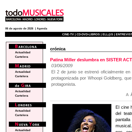
06 de agosto de 2026 |
Agenda
CINE-TV |
CD-DVD-LIBROS |
ELL@S |
ENTREVIST
crónica
Actualidad
Cartelera
Patina Miller deslumbra en SISTER ACT 
03/06/2009
El 2 de junio se estrenó oficialmente en
Actualidad
Cartelera
protagonizada por Whoopi Goldberg, que 
protagonista.
Actualidad
Cartelera
El cine 
Actualidad
del tea
Cartelera
pantall
musical.
Actualidad
nos en