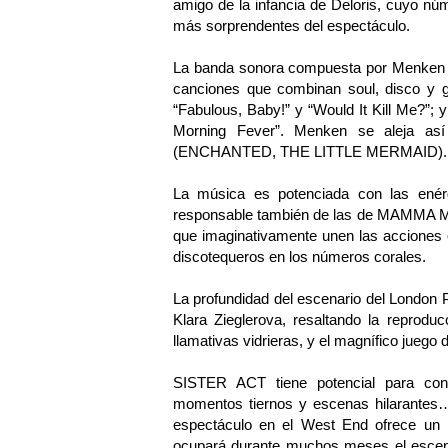
amigo de la infancia de Deloris, cuyo núm
más sorprendentes del espectáculo.
La banda sonora compuesta por Menken y 
canciones que combinan soul, disco y go
“Fabulous, Baby!” y “Would It Kill Me?”
Morning Fever”. Menken se aleja así 
(ENCHANTED, THE LITTLE MERMAID).
La música es potenciada con las enér
responsable también de las de MAMMA MI
que imaginativamente unen las acciones 
discotequeros en los números corales.
La profundidad del escenario del London P
Klara Zieglerova, resaltando la reproduc
llamativas vidrieras, y el magnífico juego d
SISTER ACT tiene potencial para conv
momentos tiernos y escenas hilarantes…
espectáculo en el West End ofrece un 
ocupará durante muchos meses el escen