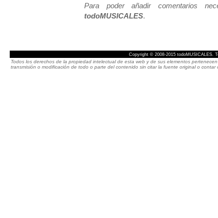
Para poder añadir comentarios neces
todoMUSICALES
.
Copyright © 2008-2015 todoMUSICALES. To
Todos los derechos de la propiedad intelectual de esta web y de sus elementos pertenecen 
transmisión o modificación de todo o parte del contenido sin citar la fuente original o cont