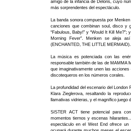
amigo de la infancia de Deloris, cuyo núm
más sorprendentes del espectáculo.
La banda sonora compuesta por Menken y 
canciones que combinan soul, disco y go
“Fabulous, Baby!” y “Would It Kill Me?”
Morning Fever”. Menken se aleja así 
(ENCHANTED, THE LITTLE MERMAID).
La música es potenciada con las enér
responsable también de las de MAMMA MI
que imaginativamente unen las acciones 
discotequeros en los números corales.
La profundidad del escenario del London P
Klara Zieglerova, resaltando la reproduc
llamativas vidrieras, y el magnífico juego d
SISTER ACT tiene potencial para conv
momentos tiernos y escenas hilarantes…
espectáculo en el West End ofrece un 
ocupará durante muchos meses el escen