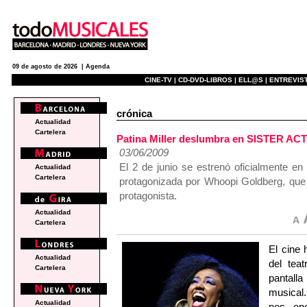
09 de agosto de 2026 |
Agenda
CINE-TV |
CD-DVD-LIBROS |
ELL@S |
ENTREVIST
crónica
Actualidad
Cartelera
Patina Miller deslumbra en SISTER ACT 
03/06/2009
El 2 de junio se estrenó oficialmente en
Actualidad
Cartelera
protagonizada por Whoopi Goldberg, que 
protagonista.
Actualidad
Cartelera
El cine 
Actualidad
del tea
Cartelera
pantall
musical.
Actualidad
nos en