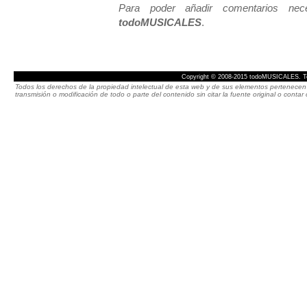
Para poder añadir comentarios neces
todoMUSICALES
.
Copyright © 2008-2015 todoMUSICALES. To
Todos los derechos de la propiedad intelectual de esta web y de sus elementos pertenecen 
transmisión o modificación de todo o parte del contenido sin citar la fuente original o cont