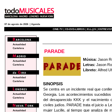
07 de agosto de 2026 |
Agenda
CINE-TV |
CD-DVD-LIBROS |
ELL@S |
ENTREVIST
e
Actualidad
Cartelera
PARADE
Música:
Jason R
Actualidad
Letras:
Jason Ro
Cartelera
Libreto:
Alfred U
Actualidad
Cartelera
SINOPSIS
Se centra en un incidente real que conlle
Georgia. Los acontecimientos sucedidos 
Actualidad
Cartelera
del desaparecido KKK y el nacimiento d
civiles judíos. PARADE trata el juicio a L
mujer Lucille, al tiempo que analiza de m
Actualidad