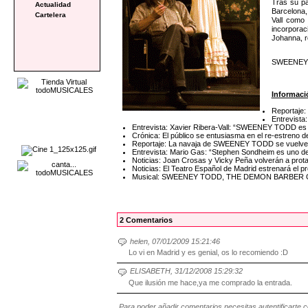
Tras su pa
Actualidad
Barcelona,
Cartelera
Vall como
incorporac
Johanna, r
SWEENEY TO
Informaci
Reportaje:
Entrevista
Entrevista: Xavier Ribera-Vall: “SWEENEY TODD es u
Crónica: El público se entusiasma en el re-estre
Reportaje: La navaja de SWEENEY TODD se vuelve a 
Entrevista: Mario Gas: “Stephen Sondheim es uno de
Noticias: Joan Crosas y Vicky Peña volverán a p
Noticias: El Teatro Español de Madrid estrenará e
Musical: SWEENEY TODD, THE DEMON BARBER
2 Comentarios
helen, 07/01/2009 15:21:46
Lo vi en Madrid y es genial, os lo recomiendo :D
ELISABETH, 31/12/2008 15:29:32
Que ilusión me hace,ya me comprado la entrada.
Para poder añadir comentarios necesitas autentificarte 