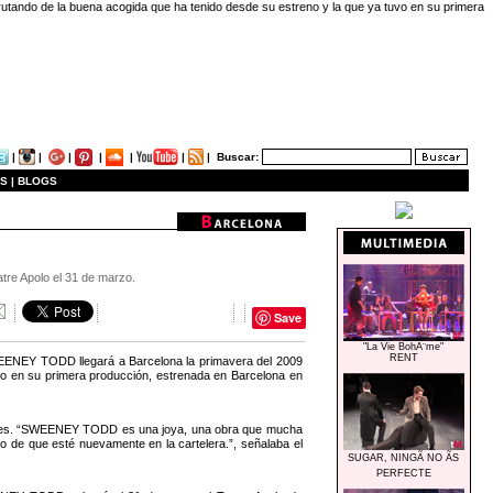
utando de la buena acogida que ha tenido desde su estreno y la que ya tuvo en su primera
|
|
|
|
|
|
|
Buscar:
S |
BLOGS
eatre Apolo el 31 de marzo.
Save
"La Vie BohÃ¨me"
RENT
SWEENEY TODD llegará a Barcelona la primavera del 2009
uvo en su primera producción, estrenada en Barcelona en
ciones. “SWEENEY TODD es una joya, una obra que mucha
vo de que esté nuevamente en la cartelera.”, señalaba el
SUGAR, NINGÃ NO ÃS
PERFECTE