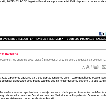
adrid, SWEENEY TODD llegará a Barcelona la primavera del 2009 dispuesto a continuar disfr
|
|
D-DVD-LIBROS |
ELL@S |
ENTREVISTAS |
MULTIMEDIA |
TODOS LOS MUSICALES |
ENLACE
D en Barcelona
 Madrid el 7 de enero de 2009, visitará Bilbao del 14 al 17 de enero y llegará al barcelonés T
tradas a punto de agotarse para sus últimas funciones en el Teatro Español de Madrid, 
a continuar disfrutando de la buena acogida que ha tenido desde su estreno y la que ya t
ha vuelto a acertar reponiendo un montaje que en su día le proporcionó tantas satisfac
 largo de los años, tanto en Barcelona como en Madrid, me ha ido pidiendo. Éste es el moti
oco antes del estreno del espectáculo en Madrid.