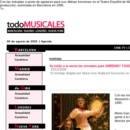
Con las entradas a punto de agotarse para sus últimas funciones en el Teatro Español de M
producción, estrenada en Barcelona en 1995.
"/>
06 de agosto de 2026 |
Agenda
CINE-TV |
C
Actualidad
noticias
Cartelera
Ya están a la venta las entradas para SWEENEY TOD
30/12/2008
El montaje dirigido por Mario Gas finalizará funciones en
Actualidad
Cartelera
Actualidad
Con las en
Cartelera
dispuesto 
1995.
Actualidad
Mario Gas 
gente a lo
Cartelera
director p