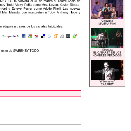
EENEY TODD volverá el 31 de marzo al Teatre Apolo de
ney Todd, Vicky Peña como Mrs. Lovett, Xavier Ribera-
ord y Esteve Ferrer como Adolfo Pirelli. Las nuevas
l Mar Maestu, que interpretan a Toby, Anthony Hope y
"Chiquitita"
MAMMA MIA!
quirir a través de los canales habituales.
Obertura
a el éxito de SWEENEY TODD
EL CABARET DE LOS
HOMBRES PERDIDOS
"Wilkommen"
CABARET