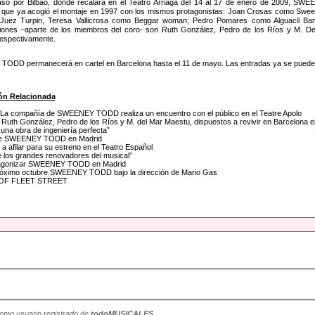
so por Bilbao, donde recalará en el Teatro Arriaga del 14 al 17 de enero de 2009, SW
 que ya acogió el montaje en 1997 con los mismos protagonistas: Joan Crosas como Swee
 Juez Turpin, Teresa Vallicrosa como Beggar woman; Pedro Pomares como Alguacil Bamf
iones –aparte de los miembros del coro- son Ruth González, Pedro de los Ríos y M. De
espectivamente.
DD permanecerá en cartel en Barcelona hasta el 11 de mayo. Las entradas ya se pueden ad
ón Relacionada
 La compañía de SWEENEY TODD realiza un encuentro con el público en el Teatre Apolo
: Ruth González, Pedro de los Ríos y M. del Mar Maestu, dispuestos a revivir en Barcelon
na obra de ingeniería perfecta”
no de SWEENEY TODD en Madrid
afilar para su estreno en el Teatro Español
 los grandes renovadores del musical”
rotagonizar SWEENEY TODD en Madrid
l próximo octubre SWEENEY TODD bajo la dirección de Mario Gas
 OF FLEET STREET
como usuario registrado de
todoMUSICALES
.